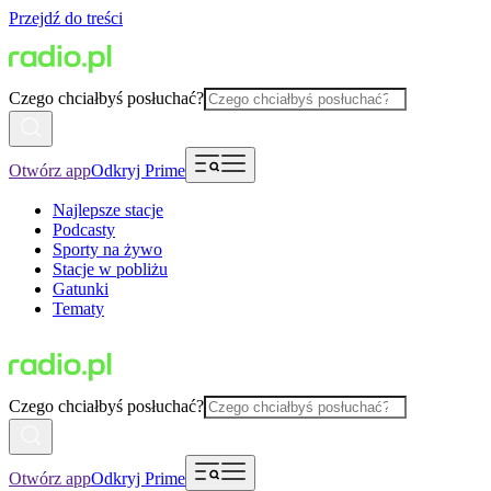
Przejdź do treści
Czego chciałbyś posłuchać?
Otwórz app
Odkryj Prime
Najlepsze stacje
Podcasty
Sporty na żywo
Stacje w pobliżu
Gatunki
Tematy
Czego chciałbyś posłuchać?
Otwórz app
Odkryj Prime