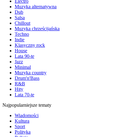
Electro
Muzyka alternatywna
Dub
Salsa
Chillout
Muzyka chrześcijańska
Techno
Indie
Klasyczny rock
House
Lata 90-te
Jazz
Minimal
Muzyka country
Drum'n'Bass
R&B
Hity
Lata 70-te
Najpopularniejsze tematy
Wiadomości
Kultura
Sport
Polityka