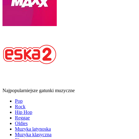
Najpopularniejsze gatunki muzyczne
Pop
Rock
Hip Hop
Reggae
Oldies
Muzyka latynoska
Muzyka klasyczna