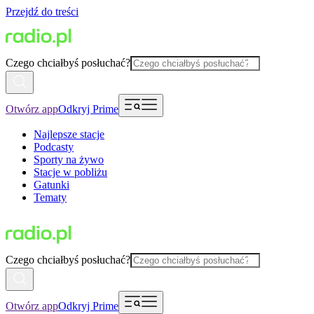
Przejdź do treści
Czego chciałbyś posłuchać?
Otwórz app
Odkryj Prime
Najlepsze stacje
Podcasty
Sporty na żywo
Stacje w pobliżu
Gatunki
Tematy
Czego chciałbyś posłuchać?
Otwórz app
Odkryj Prime