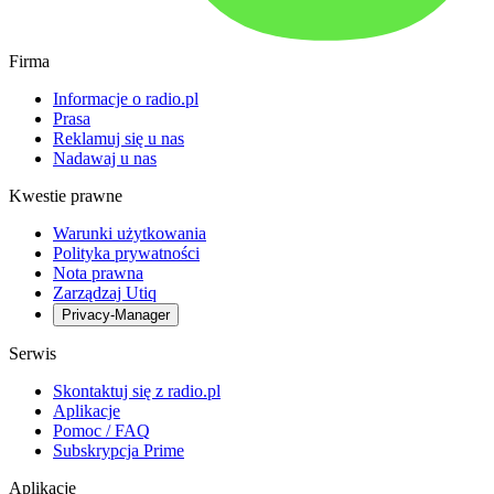
Firma
Informacje o radio.pl
Prasa
Reklamuj się u nas
Nadawaj u nas
Kwestie prawne
Warunki użytkowania
Polityka prywatności
Nota prawna
Zarządzaj Utiq
Privacy-Manager
Serwis
Skontaktuj się z radio.pl
Aplikacje
Pomoc / FAQ
Subskrypcja Prime
Aplikacje