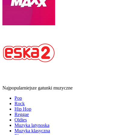
Najpopularniejsze gatunki muzyczne
Pop
Rock
Hip Hop
Reggae
Oldies
Muzyka latynoska
Muzyka klasyczna