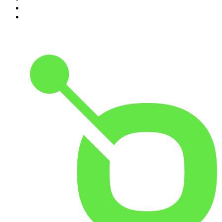
9
.
Radio Naukowe
10
.
Cyprian Majcher