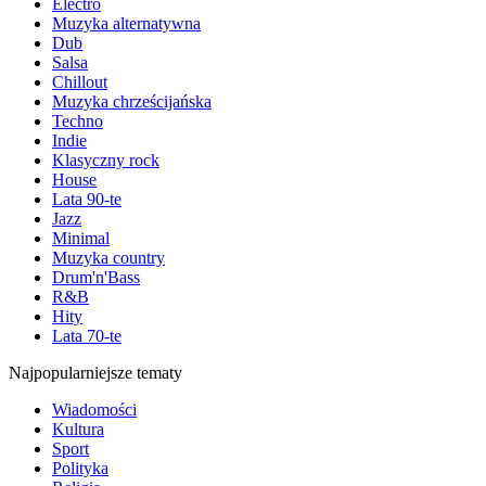
Electro
Muzyka alternatywna
Dub
Salsa
Chillout
Muzyka chrześcijańska
Techno
Indie
Klasyczny rock
House
Lata 90-te
Jazz
Minimal
Muzyka country
Drum'n'Bass
R&B
Hity
Lata 70-te
Najpopularniejsze tematy
Wiadomości
Kultura
Sport
Polityka