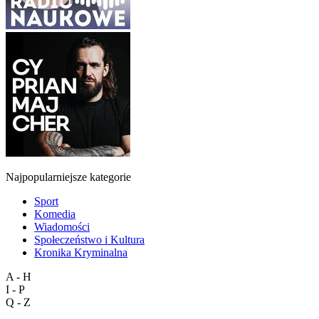
Najpopularniejsze kategorie
Sport
Komedia
Wiadomości
Społeczeństwo i Kultura
Kronika Kryminalna
A - H
I - P
Q - Z