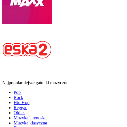
Najpopularniejsze gatunki muzyczne
Pop
Rock
Hip Hop
Reggae
Oldies
Muzyka latynoska
Muzyka klasyczna