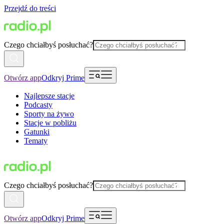
Przejdź do treści
Czego chciałbyś posłuchać?
Otwórz app
Odkryj Prime
Najlepsze stacje
Podcasty
Sporty na żywo
Stacje w pobliżu
Gatunki
Tematy
Czego chciałbyś posłuchać?
Otwórz app
Odkryj Prime