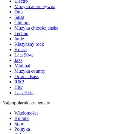
Electro
Muzyka alternatywna
Dub
Salsa
Chillout
Muzyka chrześcijańska
Techno
Indie
Klasyczny rock
House
Lata 90-te
Jazz
Minimal
Muzyka country
Drum'n'Bass
R&B
Hity
Lata 70-te
Najpopularniejsze tematy
Wiadomości
Kultura
Sport
Polityka