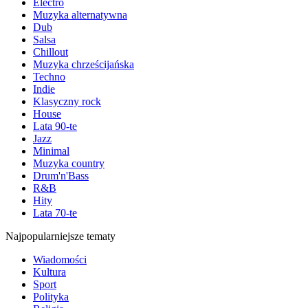
Electro
Muzyka alternatywna
Dub
Salsa
Chillout
Muzyka chrześcijańska
Techno
Indie
Klasyczny rock
House
Lata 90-te
Jazz
Minimal
Muzyka country
Drum'n'Bass
R&B
Hity
Lata 70-te
Najpopularniejsze tematy
Wiadomości
Kultura
Sport
Polityka