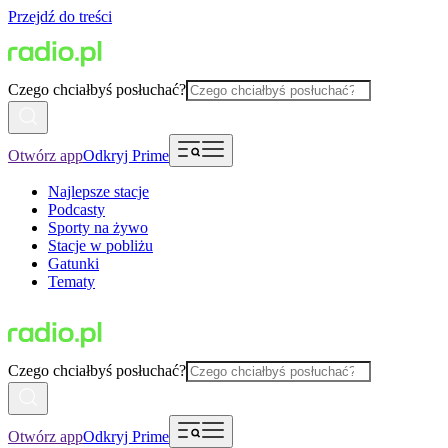
Przejdź do treści
Czego chciałbyś posłuchać?
Otwórz app
Odkryj Prime
Najlepsze stacje
Podcasty
Sporty na żywo
Stacje w pobliżu
Gatunki
Tematy
Czego chciałbyś posłuchać?
Otwórz app
Odkryj Prime