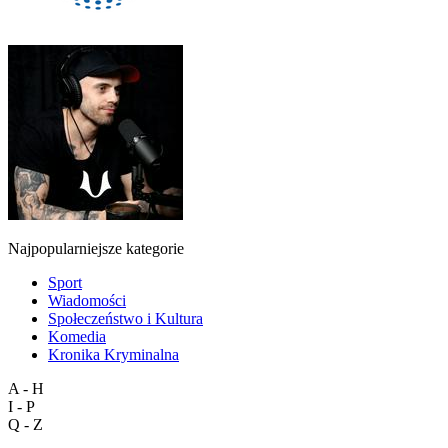
Najpopularniejsze kategorie
Sport
Wiadomości
Społeczeństwo i Kultura
Komedia
Kronika Kryminalna
A - H
I - P
Q - Z