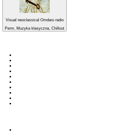
Visual neoclassical Omdaru radio
Perm, Muzyka klasyczna, Chillout
Top 100 na
radio.pl
1
.
RMF FM
2
.
VOX FM
3
.
CHILLOUT ANTENNE von ANTENNE BAYERN
4
.
Trendy Radio
5
.
Radio ZET
6
.
TOK FM
7
.
Radio FEST
8
.
Złote Przeboje
9
.
RMF MAXX
10
.
Eska
100 najlepszych podcastów w
Polsce
1
.
Piąte: Nie zabijaj