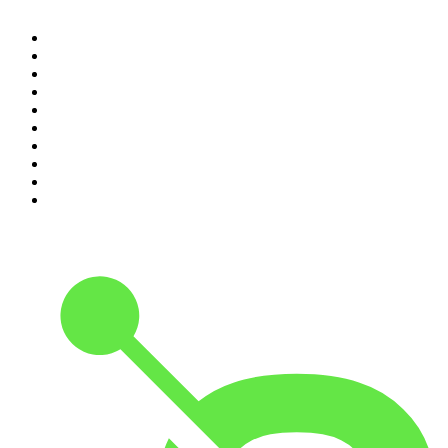
1
.
Piąte: Nie zabijaj
2
.
Kryminatorium
3
.
Raport o stanie świata Dariusza Rosiaka
4
.
Futura Podcast
5
.
Cyprian Majcher
6
.
Podcast Wojenne Historie
7
.
Olga Herring True Crime
8
.
Radio Naukowe
9
.
OSW - Ośrodek Studiów Wschodnich
10
.
Przemek Górczyk Podcast