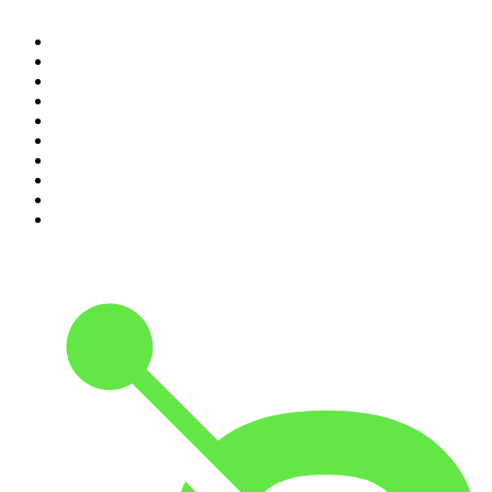
1
.
Piąte: Nie zabijaj
2
.
Kryminatorium
3
.
Raport o stanie świata Dariusza Rosiaka
4
.
Futura Podcast
5
.
Cyprian Majcher
6
.
Olga Herring True Crime
7
.
Radio Naukowe
8
.
Przemek Górczyk Podcast
9
.
Podcast Wojenne Historie
10
.
Dwie lewe ręce