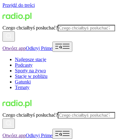
Przejdź do treści
Czego chciałbyś posłuchać?
Otwórz app
Odkryj Prime
Najlepsze stacje
Podcasty
Sporty na żywo
Stacje w pobliżu
Gatunki
Tematy
Czego chciałbyś posłuchać?
Otwórz app
Odkryj Prime