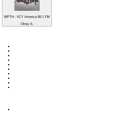
WPTH - VCY America 88.1 FM
Olney IL
Top 100 na
radio.pl
1
.
RMF FM
2
.
VOX FM
3
.
Trendy Radio
4
.
CHILLOUT ANTENNE von ANTENNE BAYERN
5
.
Radio ZET
6
.
TOK FM
7
.
Radio FEST
8
.
Złote Przeboje
9
.
RMF MAXX
10
.
Eska
100 najlepszych podcastów w
Polsce
1
.
Piąte: Nie zabijaj