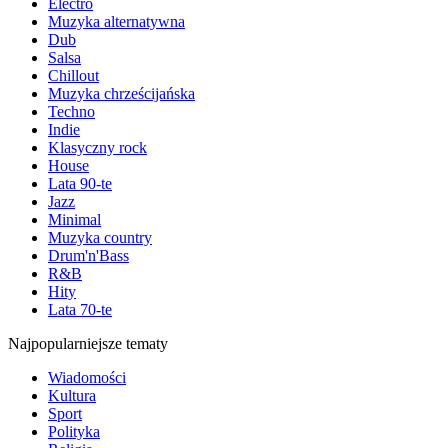
Electro
Muzyka alternatywna
Dub
Salsa
Chillout
Muzyka chrześcijańska
Techno
Indie
Klasyczny rock
House
Lata 90-te
Jazz
Minimal
Muzyka country
Drum'n'Bass
R&B
Hity
Lata 70-te
Najpopularniejsze tematy
Wiadomości
Kultura
Sport
Polityka