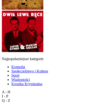
Najpopularniejsze kategorie
Komedia
Społeczeństwo i Kultura
Sport
Wiadomości
Kronika Kryminalna
A - H
I - P
Q - Z