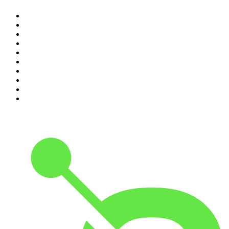
1
.
Piąte: Nie zabijaj
2
.
Kryminatorium
3
.
Raport o stanie świata Dariusza Rosiaka
4
.
Futura Podcast
5
.
Podcast Wojenne Historie
6
.
Przemek Górczyk Podcast
7
.
Olga Herring True Crime
8
.
OSW - Ośrodek Studiów Wschodnich
9
.
Radio Naukowe
10
.
Cyprian Majcher