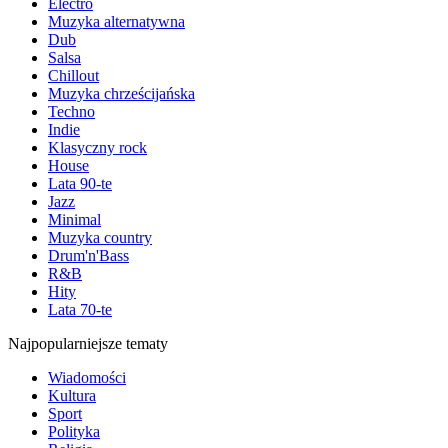
Electro
Muzyka alternatywna
Dub
Salsa
Chillout
Muzyka chrześcijańska
Techno
Indie
Klasyczny rock
House
Lata 90-te
Jazz
Minimal
Muzyka country
Drum'n'Bass
R&B
Hity
Lata 70-te
Najpopularniejsze tematy
Wiadomości
Kultura
Sport
Polityka