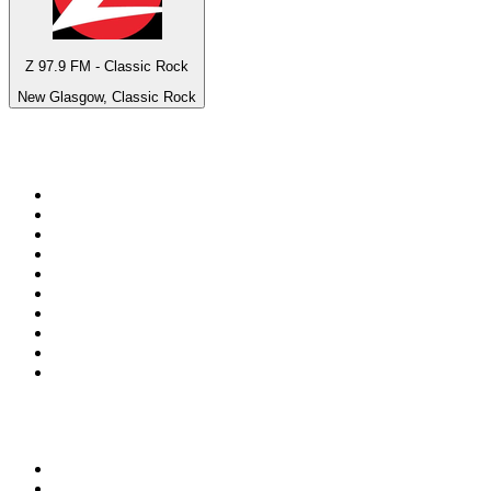
Z 97.9 FM - Classic Rock
New Glasgow, Classic Rock
Top 100 na
radio.pl
1
.
RMF FM
2
.
CHILLOUT ANTENNE von ANTENNE BAYERN
3
.
VOX FM
4
.
Trendy Radio
5
.
Radio ZET
6
.
TOK FM
7
.
Radio FEST
8
.
Złote Przeboje
9
.
RMF MAXX
10
.
Eska
100 najlepszych podcastów w
Polsce
1
.
Piąte: Nie zabijaj
2
.
Kryminatorium