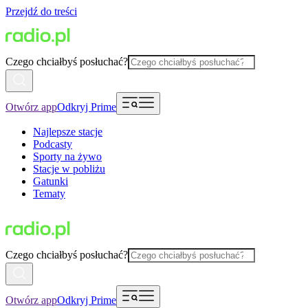
Przejdź do treści
Czego chciałbyś posłuchać?
Otwórz app
Odkryj Prime
Najlepsze stacje
Podcasty
Sporty na żywo
Stacje w pobliżu
Gatunki
Tematy
Czego chciałbyś posłuchać?
Otwórz app
Odkryj Prime