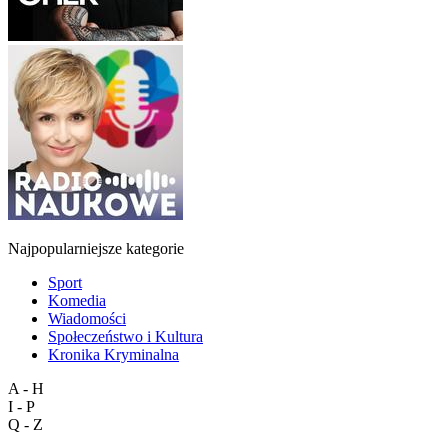
Najpopularniejsze kategorie
Sport
Komedia
Wiadomości
Społeczeństwo i Kultura
Kronika Kryminalna
A - H
I - P
Q - Z