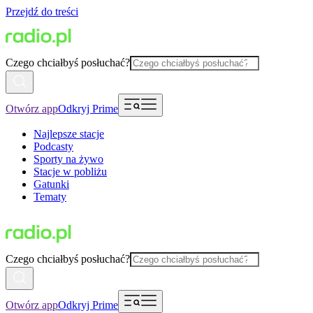
Przejdź do treści
Czego chciałbyś posłuchać?
Otwórz app
Odkryj Prime
Najlepsze stacje
Podcasty
Sporty na żywo
Stacje w pobliżu
Gatunki
Tematy
Czego chciałbyś posłuchać?
Otwórz app
Odkryj Prime