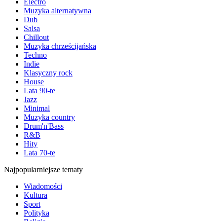
Electro
Muzyka alternatywna
Dub
Salsa
Chillout
Muzyka chrześcijańska
Techno
Indie
Klasyczny rock
House
Lata 90-te
Jazz
Minimal
Muzyka country
Drum'n'Bass
R&B
Hity
Lata 70-te
Najpopularniejsze tematy
Wiadomości
Kultura
Sport
Polityka