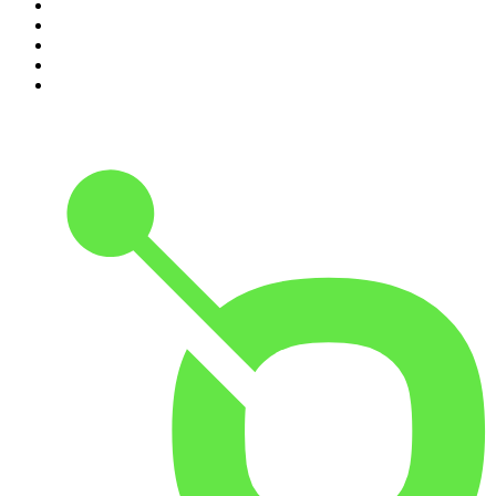
6
.
Przemek Górczyk Podcast
7
.
Podcast Wojenne Historie
8
.
Podcast Historyczny
9
.
Cyprian Majcher
10
.
Radio Naukowe