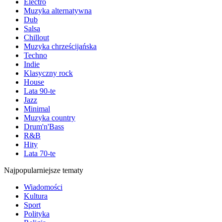
Electro
Muzyka alternatywna
Dub
Salsa
Chillout
Muzyka chrześcijańska
Techno
Indie
Klasyczny rock
House
Lata 90-te
Jazz
Minimal
Muzyka country
Drum'n'Bass
R&B
Hity
Lata 70-te
Najpopularniejsze tematy
Wiadomości
Kultura
Sport
Polityka