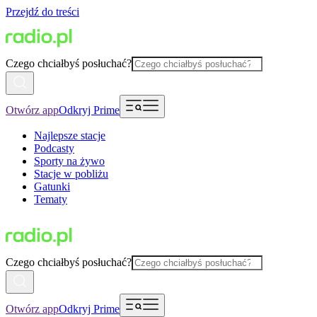
Przejdź do treści
Czego chciałbyś posłuchać?
Otwórz app
Odkryj Prime
Najlepsze stacje
Podcasty
Sporty na żywo
Stacje w pobliżu
Gatunki
Tematy
Czego chciałbyś posłuchać?
Otwórz app
Odkryj Prime