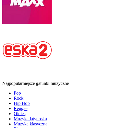
Najpopularniejsze gatunki muzyczne
Pop
Rock
Hip Hop
Reggae
Oldies
Muzyka latynoska
Muzyka klasyczna