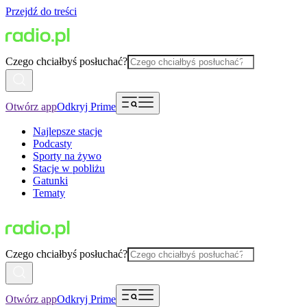
Przejdź do treści
Czego chciałbyś posłuchać?
Otwórz app
Odkryj Prime
Najlepsze stacje
Podcasty
Sporty na żywo
Stacje w pobliżu
Gatunki
Tematy
Czego chciałbyś posłuchać?
Otwórz app
Odkryj Prime