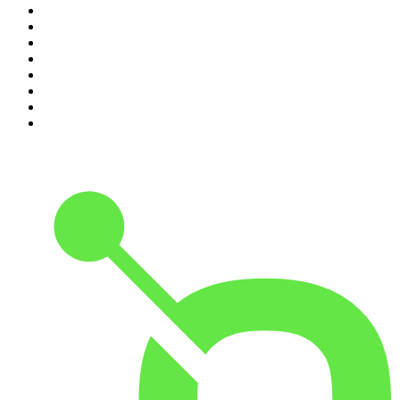
3
.
Raport o stanie świata Dariusza Rosiaka
4
.
Futura Podcast
5
.
Cyprian Majcher
6
.
Olga Herring True Crime
7
.
Radio Naukowe
8
.
Przemek Górczyk Podcast
9
.
Podcast Wojenne Historie
10
.
Dwie lewe ręce