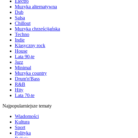
Electro
Muzyka alternatywna
Dub
Salsa
Chillout
Muzyka chrześcijańska
Techno
Indie
Klasyczny rock
House
Lata 90-te
Jazz
Minimal
Muzyka country
Drum'n'Bass
R&B
Hity
Lata 70-te
Najpopularniejsze tematy
Wiadomości
Kultura
Sport
Polityka