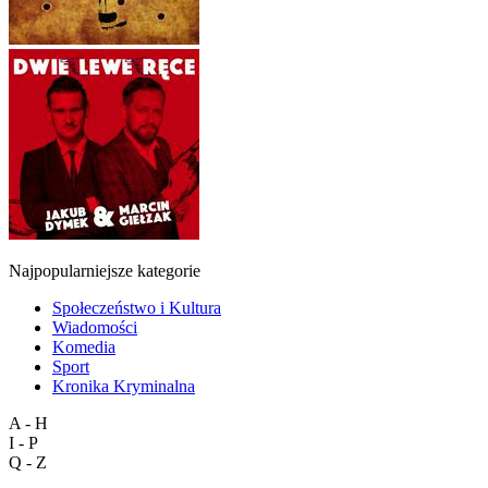
Najpopularniejsze kategorie
Społeczeństwo i Kultura
Wiadomości
Komedia
Sport
Kronika Kryminalna
A - H
I - P
Q - Z