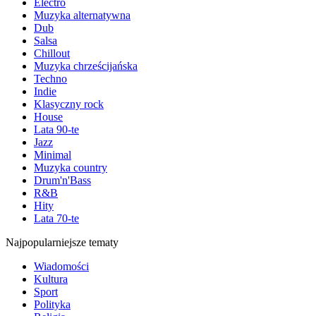
Electro
Muzyka alternatywna
Dub
Salsa
Chillout
Muzyka chrześcijańska
Techno
Indie
Klasyczny rock
House
Lata 90-te
Jazz
Minimal
Muzyka country
Drum'n'Bass
R&B
Hity
Lata 70-te
Najpopularniejsze tematy
Wiadomości
Kultura
Sport
Polityka