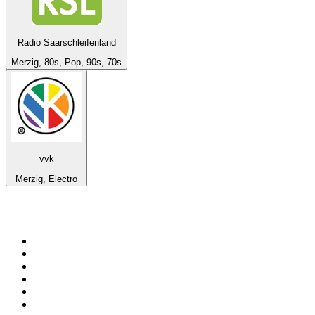
Radio Saarschleifenland
Merzig, 80s, Pop, 90s, 70s
vvk
Merzig, Electro
Top 100 na
radio.pl
1
.
RMF FM
2
.
VOX FM
3
.
CHILLOUT ANTENNE von ANTENNE BAYERN
4
.
Trendy Radio
5
.
Radio ZET
6
.
TOK FM