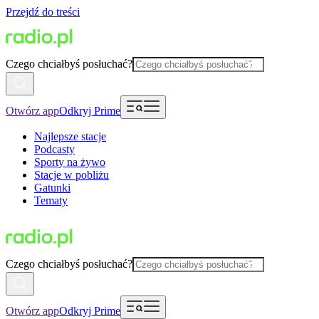
Przejdź do treści
Czego chciałbyś posłuchać?
Otwórz app
Odkryj Prime
Najlepsze stacje
Podcasty
Sporty na żywo
Stacje w pobliżu
Gatunki
Tematy
Czego chciałbyś posłuchać?
Otwórz app
Odkryj Prime