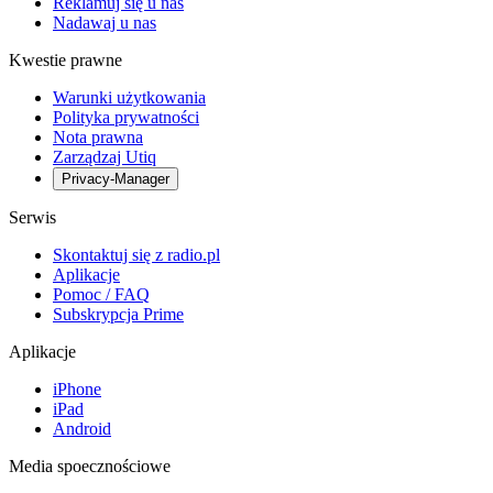
Reklamuj się u nas
Nadawaj u nas
Kwestie prawne
Warunki użytkowania
Polityka prywatności
Nota prawna
Zarządzaj Utiq
Privacy-Manager
Serwis
Skontaktuj się z radio.pl
Aplikacje
Pomoc / FAQ
Subskrypcja Prime
Aplikacje
iPhone
iPad
Android
Media spoecznościowe