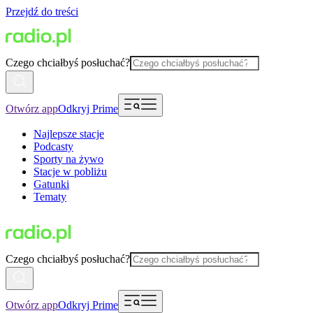
Przejdź do treści
Czego chciałbyś posłuchać?
Otwórz app
Odkryj Prime
Najlepsze stacje
Podcasty
Sporty na żywo
Stacje w pobliżu
Gatunki
Tematy
Czego chciałbyś posłuchać?
Otwórz app
Odkryj Prime