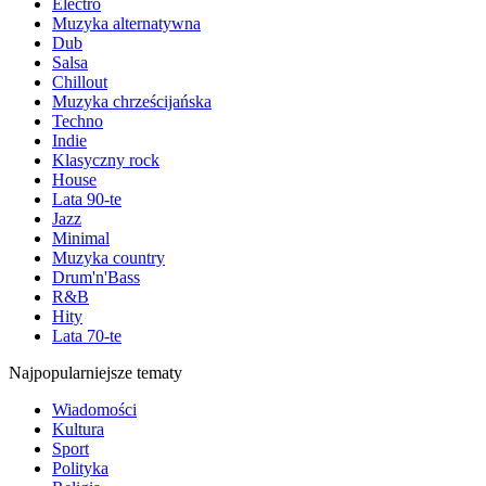
Electro
Muzyka alternatywna
Dub
Salsa
Chillout
Muzyka chrześcijańska
Techno
Indie
Klasyczny rock
House
Lata 90-te
Jazz
Minimal
Muzyka country
Drum'n'Bass
R&B
Hity
Lata 70-te
Najpopularniejsze tematy
Wiadomości
Kultura
Sport
Polityka