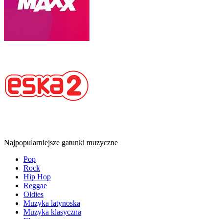
Najpopularniejsze gatunki muzyczne
Pop
Rock
Hip Hop
Reggae
Oldies
Muzyka latynoska
Muzyka klasyczna