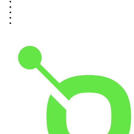
6
.
Przemek Górczyk Podcast
7
.
Podcast Wojenne Historie
8
.
Podcast Historyczny
9
.
Cyprian Majcher
10
.
Radio Naukowe