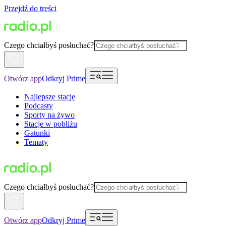
Przejdź do treści
Czego chciałbyś posłuchać?
Otwórz app
Odkryj Prime
Najlepsze stacje
Podcasty
Sporty na żywo
Stacje w pobliżu
Gatunki
Tematy
Czego chciałbyś posłuchać?
Otwórz app
Odkryj Prime