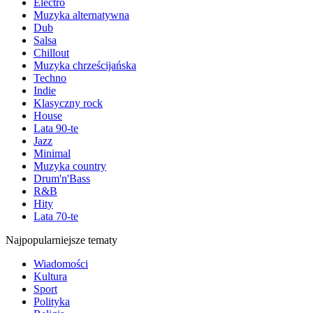
Electro
Muzyka alternatywna
Dub
Salsa
Chillout
Muzyka chrześcijańska
Techno
Indie
Klasyczny rock
House
Lata 90-te
Jazz
Minimal
Muzyka country
Drum'n'Bass
R&B
Hity
Lata 70-te
Najpopularniejsze tematy
Wiadomości
Kultura
Sport
Polityka