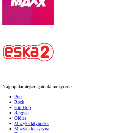
Najpopularniejsze gatunki muzyczne
Pop
Rock
Hip Hop
Reggae
Oldies
Muzyka latynoska
Muzyka klasyczna