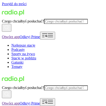
Przejdź do treści
Czego chciałbyś posłuchać?
Otwórz app
Odkryj Prime
Najlepsze stacje
Podcasty
Sporty na żywo
Stacje w pobliżu
Gatunki
Tematy
Czego chciałbyś posłuchać?
Otwórz app
Odkryj Prime