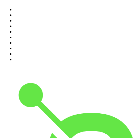
1
.
Raport o stanie świata Dariusza Rosiaka
2
.
Piąte: Nie zabijaj
3
.
Kryminatorium
4
.
Olga Herring True Crime
5
.
Futura Podcast
6
.
Przemek Górczyk Podcast
7
.
Podcast Wojenne Historie
8
.
Podcast Historyczny
9
.
Cyprian Majcher
10
.
Radio Naukowe