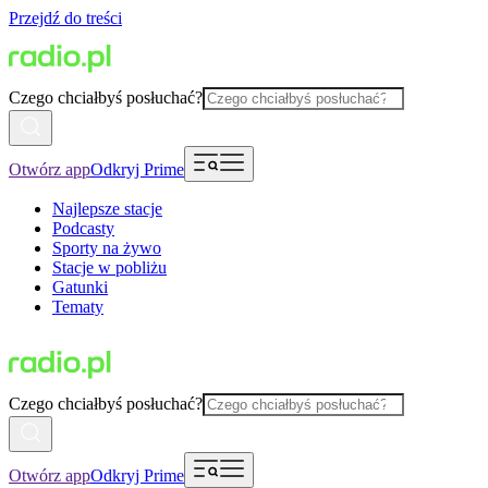
Przejdź do treści
Czego chciałbyś posłuchać?
Otwórz app
Odkryj Prime
Najlepsze stacje
Podcasty
Sporty na żywo
Stacje w pobliżu
Gatunki
Tematy
Czego chciałbyś posłuchać?
Otwórz app
Odkryj Prime