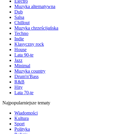
Electro
Muzyka alternatywna
Dub
Salsa
Chillout
Muzyka chrześcijańska
Techno
Indie
Klasyczny rock
House
Lata 90-te
Jazz
Minimal
Muzyka country
Drum'n'Bass
R&B
Hity
Lata 70-te
Najpopularniejsze tematy
Wiadomości
Kultura
Sport
Polityka