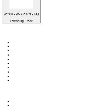
WCXR - WZXR 103.7 FM
Lewisburg, Rock
Top 100 na
radio.pl
1
.
RMF FM
2
.
CHILLOUT ANTENNE von ANTENNE BAYERN
3
.
VOX FM
4
.
Radio ZET
5
.
TOK FM
6
.
Trendy Radio
7
.
Radio FEST
8
.
Złote Przeboje
9
.
RMF MAXX
10
.
Eska
100 najlepszych podcastów w
Polsce
1
.
Raport o stanie świata Dariusza Rosiaka
2
.
Piąte: Nie zabijaj