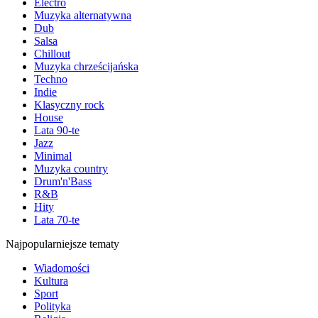
Electro
Muzyka alternatywna
Dub
Salsa
Chillout
Muzyka chrześcijańska
Techno
Indie
Klasyczny rock
House
Lata 90-te
Jazz
Minimal
Muzyka country
Drum'n'Bass
R&B
Hity
Lata 70-te
Najpopularniejsze tematy
Wiadomości
Kultura
Sport
Polityka