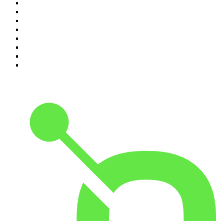
3
.
Raport o stanie świata Dariusza Rosiaka
4
.
Futura Podcast
5
.
Cyprian Majcher
6
.
Olga Herring True Crime
7
.
Radio Naukowe
8
.
Przemek Górczyk Podcast
9
.
Podcast Wojenne Historie
10
.
Dwie lewe ręce