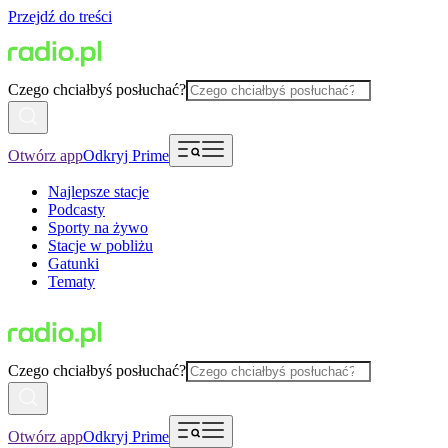
Przejdź do treści
Czego chciałbyś posłuchać?
Otwórz app
Odkryj Prime
Najlepsze stacje
Podcasty
Sporty na żywo
Stacje w pobliżu
Gatunki
Tematy
Czego chciałbyś posłuchać?
Otwórz app
Odkryj Prime