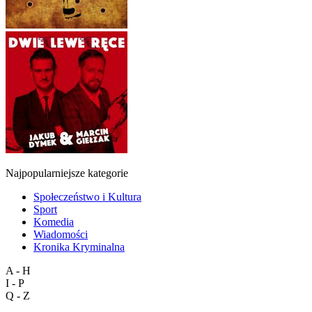
Najpopularniejsze kategorie
Społeczeństwo i Kultura
Sport
Komedia
Wiadomości
Kronika Kryminalna
A - H
I - P
Q - Z