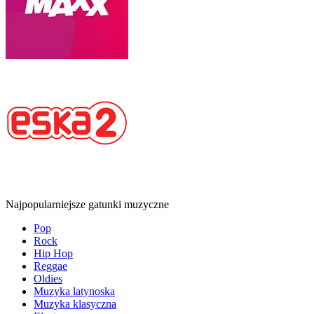
Najpopularniejsze gatunki muzyczne
Pop
Rock
Hip Hop
Reggae
Oldies
Muzyka latynoska
Muzyka klasyczna