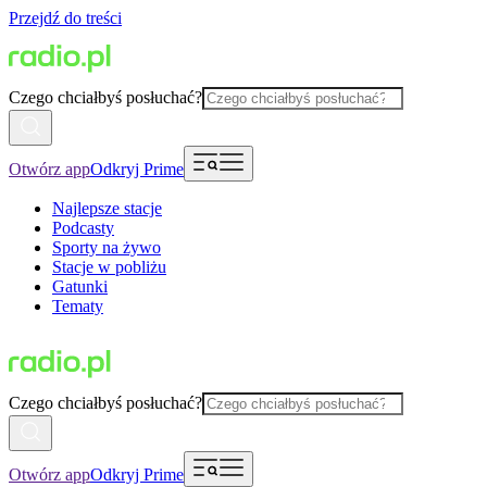
Przejdź do treści
Czego chciałbyś posłuchać?
Otwórz app
Odkryj Prime
Najlepsze stacje
Podcasty
Sporty na żywo
Stacje w pobliżu
Gatunki
Tematy
Czego chciałbyś posłuchać?
Otwórz app
Odkryj Prime