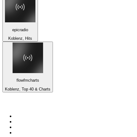
epicradio
Koblenz, Hits
flowfmcharts
Koblenz, Top 40 & Charts
Top 100 na
radio.pl
1
.
RMF FM
2
.
VOX FM
3
.
Trendy Radio
4
.
CHILLOUT ANTENNE von ANTENNE BAYERN