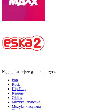
Najpopularniejsze gatunki muzyczne
Pop
Rock
Hip Hop
Reggae
Oldies
Muzyka latynoska
Muzyka klasyczna