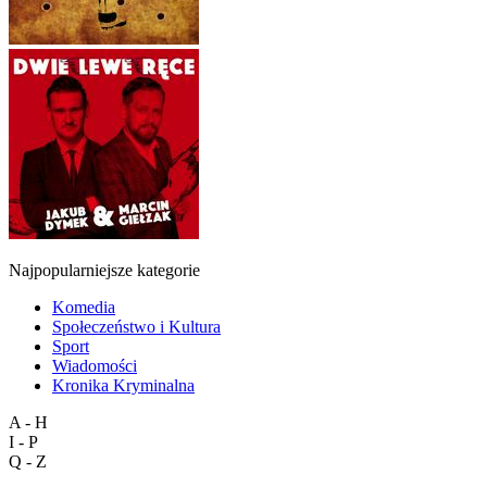
Najpopularniejsze kategorie
Komedia
Społeczeństwo i Kultura
Sport
Wiadomości
Kronika Kryminalna
A - H
I - P
Q - Z