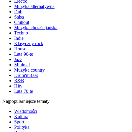
Electro
Muzyka alternatywna
Dub
Salsa
Chillout
Muzyka chrześcijańska
Techno
Indie
Klasyczny rock
House
Lata 90-te
Jazz
Minimal
Muzyka country
Drum'n'Bass
R&B
Hity
Lata 70-te
Najpopularniejsze tematy
Wiadomości
Kultura
Sport
Polityka