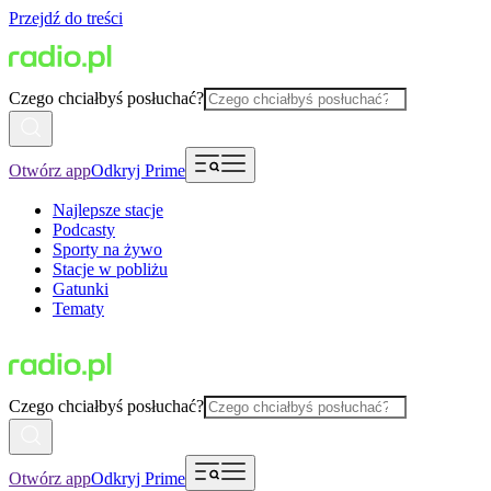
Przejdź do treści
Czego chciałbyś posłuchać?
Otwórz app
Odkryj Prime
Najlepsze stacje
Podcasty
Sporty na żywo
Stacje w pobliżu
Gatunki
Tematy
Czego chciałbyś posłuchać?
Otwórz app
Odkryj Prime