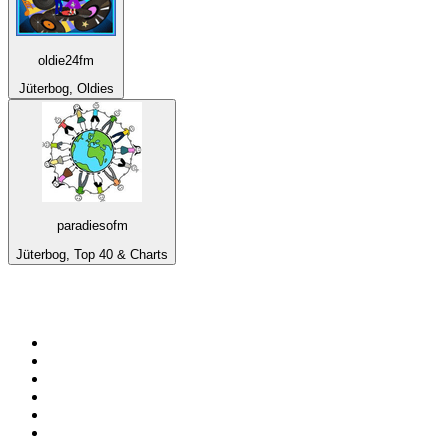
oldie24fm
Jüterbog, Oldies
paradiesofm
Jüterbog, Top 40 & Charts
Top 100 na
radio.pl
1
.
RMF FM
2
.
VOX FM
3
.
Trendy Radio
4
.
CHILLOUT ANTENNE von ANTENNE BAYERN
5
.
Radio ZET
6
.
TOK FM