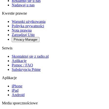
Reklamuj się u nas
Nadawaj u nas
Kwestie prawne
Warunki użytkowania
Polityka prywatności
Nota prawna
Zarządzaj Utiq
Privacy-Manager
Serwis
Skontaktuj się z radio.pl
Aplikacje
Pomoc / FAQ
Subskrypcja Prime
Aplikacje
iPhone
iPad
Android
Media spoecznościowe