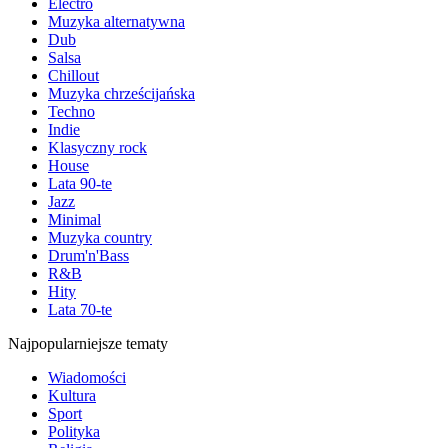
Electro
Muzyka alternatywna
Dub
Salsa
Chillout
Muzyka chrześcijańska
Techno
Indie
Klasyczny rock
House
Lata 90-te
Jazz
Minimal
Muzyka country
Drum'n'Bass
R&B
Hity
Lata 70-te
Najpopularniejsze tematy
Wiadomości
Kultura
Sport
Polityka