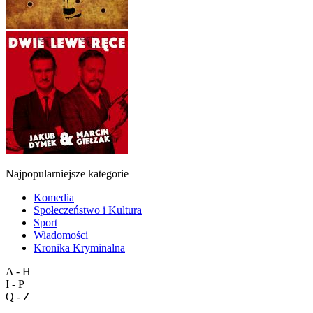
Najpopularniejsze kategorie
Komedia
Społeczeństwo i Kultura
Sport
Wiadomości
Kronika Kryminalna
A - H
I - P
Q - Z