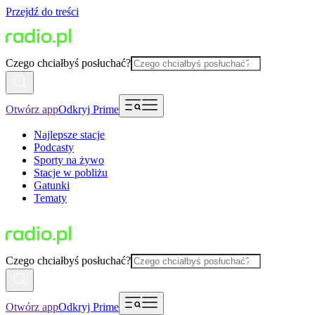
Przejdź do treści
Czego chciałbyś posłuchać?
Otwórz app
Odkryj Prime
Najlepsze stacje
Podcasty
Sporty na żywo
Stacje w pobliżu
Gatunki
Tematy
Czego chciałbyś posłuchać?
Otwórz app
Odkryj Prime