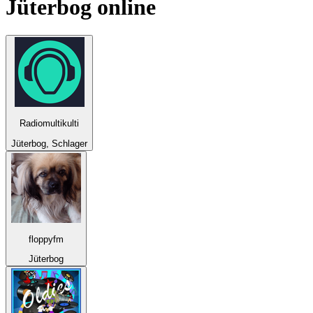
Jüterbog
online
Radiomultikulti
Jüterbog, Schlager
floppyfm
Jüterbog