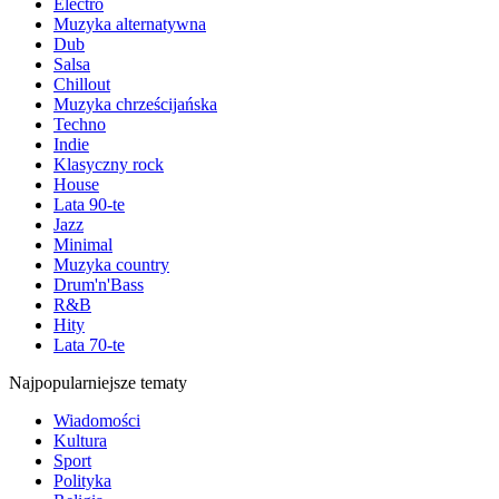
Electro
Muzyka alternatywna
Dub
Salsa
Chillout
Muzyka chrześcijańska
Techno
Indie
Klasyczny rock
House
Lata 90-te
Jazz
Minimal
Muzyka country
Drum'n'Bass
R&B
Hity
Lata 70-te
Najpopularniejsze tematy
Wiadomości
Kultura
Sport
Polityka