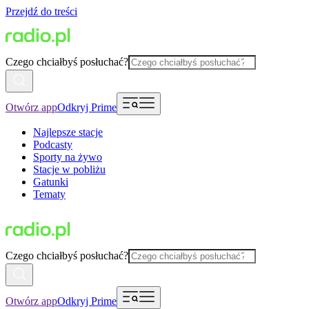
Przejdź do treści
Czego chciałbyś posłuchać?
Otwórz app
Odkryj Prime
Najlepsze stacje
Podcasty
Sporty na żywo
Stacje w pobliżu
Gatunki
Tematy
Czego chciałbyś posłuchać?
Otwórz app
Odkryj Prime