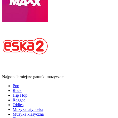
Najpopularniejsze gatunki muzyczne
Pop
Rock
Hip Hop
Reggae
Oldies
Muzyka latynoska
Muzyka klasyczna