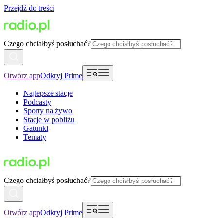
Przejdź do treści
Czego chciałbyś posłuchać?
Otwórz app
Odkryj Prime
Najlepsze stacje
Podcasty
Sporty na żywo
Stacje w pobliżu
Gatunki
Tematy
Czego chciałbyś posłuchać?
Otwórz app
Odkryj Prime