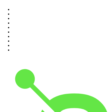
1
.
Piąte: Nie zabijaj
2
.
Kryminatorium
3
.
Raport o stanie świata Dariusza Rosiaka
4
.
Futura Podcast
5
.
Cyprian Majcher
6
.
Olga Herring True Crime
7
.
Radio Naukowe
8
.
Przemek Górczyk Podcast
9
.
Podcast Wojenne Historie
10
.
Dwie lewe ręce