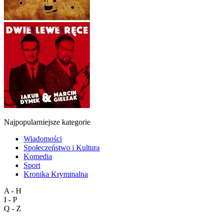
Najpopularniejsze kategorie
Wiadomości
Społeczeństwo i Kultura
Komedia
Sport
Kronika Kryminalna
A - H
I - P
Q - Z