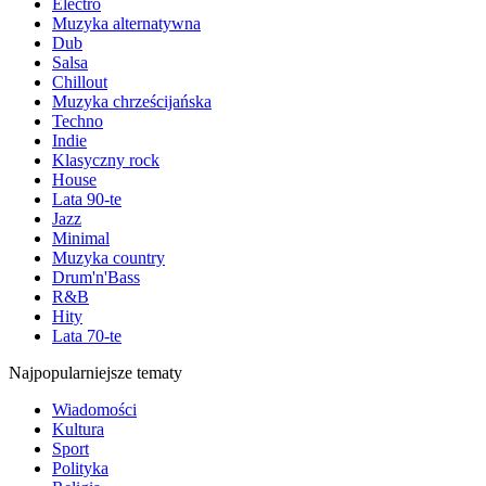
Electro
Muzyka alternatywna
Dub
Salsa
Chillout
Muzyka chrześcijańska
Techno
Indie
Klasyczny rock
House
Lata 90-te
Jazz
Minimal
Muzyka country
Drum'n'Bass
R&B
Hity
Lata 70-te
Najpopularniejsze tematy
Wiadomości
Kultura
Sport
Polityka