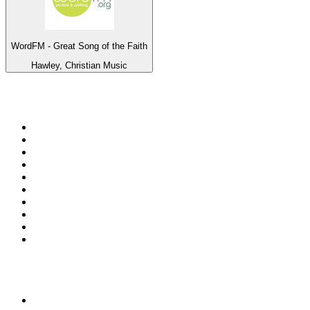
WordFM - Great Song of the Faith
Hawley, Christian Music
Top 100 na
radio.pl
1
.
RMF FM
2
.
VOX FM
3
.
Trendy Radio
4
.
CHILLOUT ANTENNE von ANTENNE BAYERN
5
.
Radio ZET
6
.
TOK FM
7
.
Radio FEST
8
.
Złote Przeboje
9
.
RMF MAXX
10
.
Eska
100 najlepszych podcastów w
Polsce
1
.
Piąte: Nie zabijaj