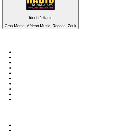
Identité Radio
Gros-Morne, African Music, Reggae, Zouk
Top 100 na
radio.pl
1
.
RMF FM
2
.
VOX FM
3
.
CHILLOUT ANTENNE von ANTENNE BAYERN
4
.
Trendy Radio
5
.
Radio ZET
6
.
TOK FM
7
.
Radio FEST
8
.
Złote Przeboje
9
.
RMF MAXX
10
.
Eska
100 najlepszych podcastów w
Polsce
1
.
Piąte: Nie zabijaj
2
.
Kryminatorium