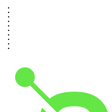
1
.
Piąte: Nie zabijaj
2
.
Kryminatorium
3
.
Raport o stanie świata Dariusza Rosiaka
4
.
Futura Podcast
5
.
Cyprian Majcher
6
.
Podcast Wojenne Historie
7
.
Olga Herring True Crime
8
.
Radio Naukowe
9
.
OSW - Ośrodek Studiów Wschodnich
10
.
Przemek Górczyk Podcast