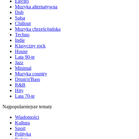
Electro
Muzyka alternatywna
Dub
Salsa
Chillout
Muzyka chrześcijańska
Techno
Indie
Klasyczny rock
House
Lata 90-te
Jazz
Minimal
Muzyka country
Drum'n'Bass
R&B
Hity
Lata 70-te
Najpopularniejsze tematy
Wiadomości
Kultura
Sport
Polityka