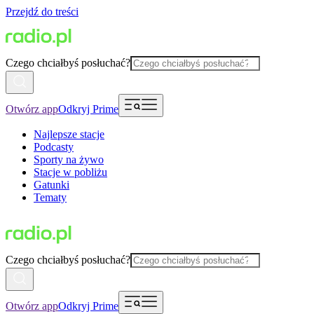
Przejdź do treści
Czego chciałbyś posłuchać?
Otwórz app
Odkryj Prime
Najlepsze stacje
Podcasty
Sporty na żywo
Stacje w pobliżu
Gatunki
Tematy
Czego chciałbyś posłuchać?
Otwórz app
Odkryj Prime