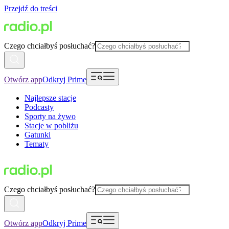
Przejdź do treści
Czego chciałbyś posłuchać?
Otwórz app
Odkryj Prime
Najlepsze stacje
Podcasty
Sporty na żywo
Stacje w pobliżu
Gatunki
Tematy
Czego chciałbyś posłuchać?
Otwórz app
Odkryj Prime