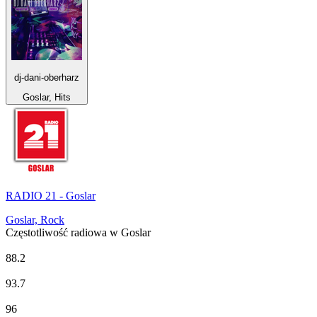
dj-dani-oberharz
Goslar, Hits
RADIO 21 - Goslar
Goslar, Rock
Częstotliwość radiowa w Goslar
NDR 1 Niedersachsen - Region Braunschweig
88.2
NDR 2
93.7
NDR Info - Region Niedersachsen
96