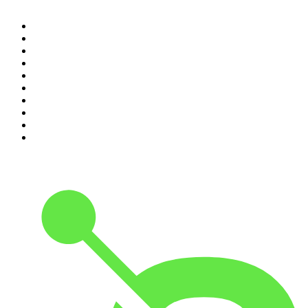
1
.
Piąte: Nie zabijaj
2
.
Kryminatorium
3
.
Raport o stanie świata Dariusza Rosiaka
4
.
Futura Podcast
5
.
Cyprian Majcher
6
.
Podcast Wojenne Historie
7
.
Olga Herring True Crime
8
.
Radio Naukowe
9
.
OSW - Ośrodek Studiów Wschodnich
10
.
Przemek Górczyk Podcast