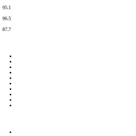
NDR Kultur
95.1
N-JOY
96.5
RADIO 21 - Goslar
87.7
Top 100 na
radio.pl
1
.
RMF FM
2
.
VOX FM
3
.
CHILLOUT ANTENNE von ANTENNE BAYERN
4
.
Trendy Radio
5
.
Radio ZET
6
.
TOK FM
7
.
Radio FEST
8
.
Złote Przeboje
9
.
RMF MAXX
10
.
Eska
100 najlepszych podcastów w
Polsce
1
.
Piąte: Nie zabijaj