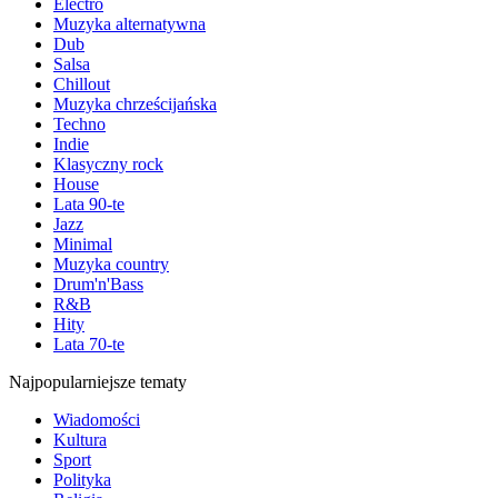
Electro
Muzyka alternatywna
Dub
Salsa
Chillout
Muzyka chrześcijańska
Techno
Indie
Klasyczny rock
House
Lata 90-te
Jazz
Minimal
Muzyka country
Drum'n'Bass
R&B
Hity
Lata 70-te
Najpopularniejsze tematy
Wiadomości
Kultura
Sport
Polityka