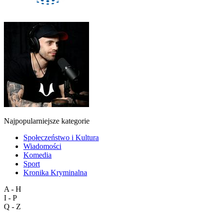
Najpopularniejsze kategorie
Społeczeństwo i Kultura
Wiadomości
Komedia
Sport
Kronika Kryminalna
A - H
I - P
Q - Z