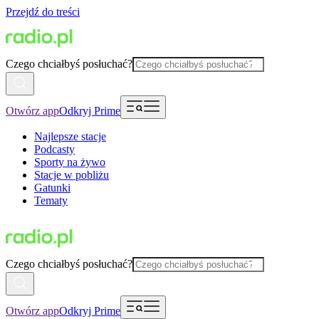
Przejdź do treści
Czego chciałbyś posłuchać?
Otwórz app
Odkryj Prime
Najlepsze stacje
Podcasty
Sporty na żywo
Stacje w pobliżu
Gatunki
Tematy
Czego chciałbyś posłuchać?
Otwórz app
Odkryj Prime