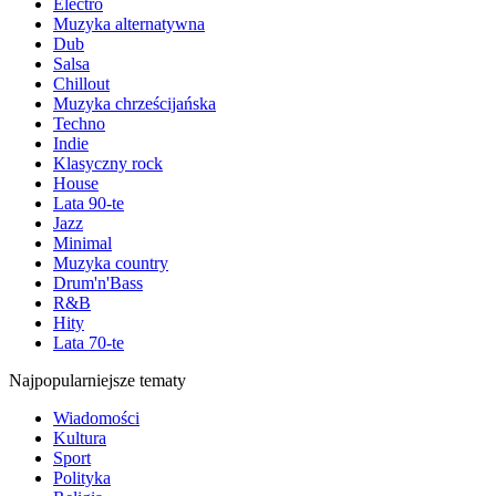
Electro
Muzyka alternatywna
Dub
Salsa
Chillout
Muzyka chrześcijańska
Techno
Indie
Klasyczny rock
House
Lata 90-te
Jazz
Minimal
Muzyka country
Drum'n'Bass
R&B
Hity
Lata 70-te
Najpopularniejsze tematy
Wiadomości
Kultura
Sport
Polityka