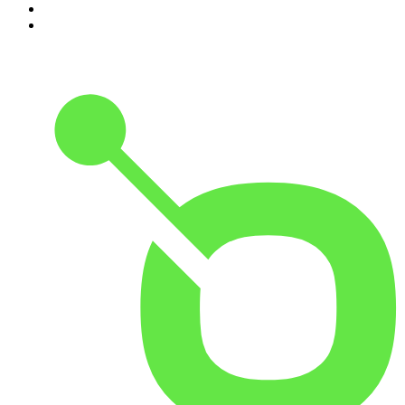
9
.
Cyprian Majcher
10
.
Radio Naukowe