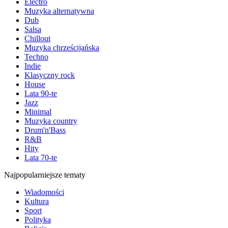
Electro
Muzyka alternatywna
Dub
Salsa
Chillout
Muzyka chrześcijańska
Techno
Indie
Klasyczny rock
House
Lata 90-te
Jazz
Minimal
Muzyka country
Drum'n'Bass
R&B
Hity
Lata 70-te
Najpopularniejsze tematy
Wiadomości
Kultura
Sport
Polityka