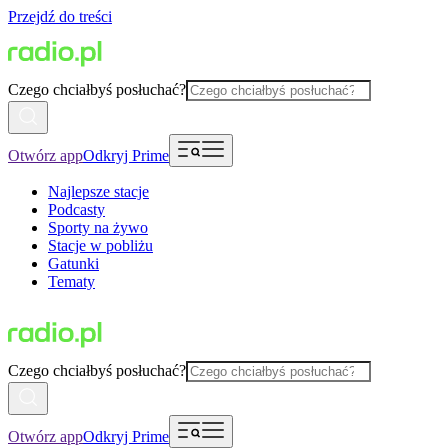
Przejdź do treści
Czego chciałbyś posłuchać?
Otwórz app
Odkryj Prime
Najlepsze stacje
Podcasty
Sporty na żywo
Stacje w pobliżu
Gatunki
Tematy
Czego chciałbyś posłuchać?
Otwórz app
Odkryj Prime