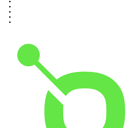
6
.
Przemek Górczyk Podcast
7
.
Podcast Wojenne Historie
8
.
Radio Naukowe
9
.
Podcast Historyczny
10
.
Cyprian Majcher