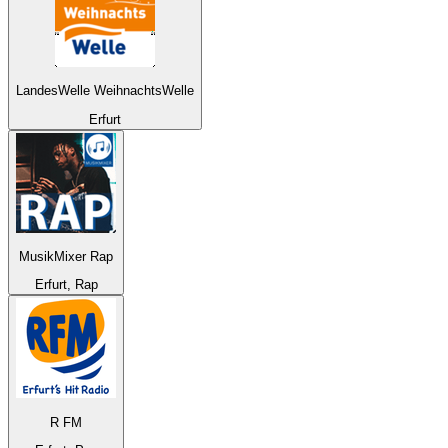
LandesWelle WeihnachtsWelle
Erfurt
MusikMixer Rap
Erfurt, Rap
R FM