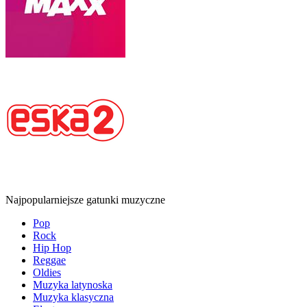
Najpopularniejsze gatunki muzyczne
Pop
Rock
Hip Hop
Reggae
Oldies
Muzyka latynoska
Muzyka klasyczna