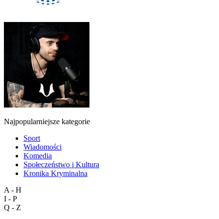
Najpopularniejsze kategorie
Sport
Wiadomości
Komedia
Społeczeństwo i Kultura
Kronika Kryminalna
A - H
I - P
Q - Z