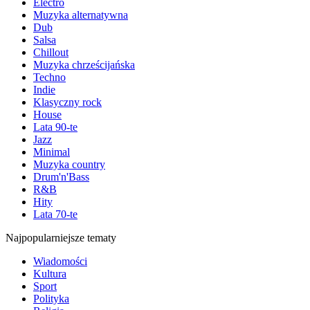
Electro
Muzyka alternatywna
Dub
Salsa
Chillout
Muzyka chrześcijańska
Techno
Indie
Klasyczny rock
House
Lata 90-te
Jazz
Minimal
Muzyka country
Drum'n'Bass
R&B
Hity
Lata 70-te
Najpopularniejsze tematy
Wiadomości
Kultura
Sport
Polityka