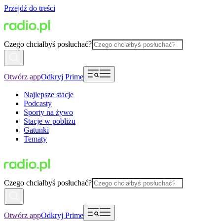
Przejdź do treści
Czego chciałbyś posłuchać?
Otwórz app
Odkryj Prime
Najlepsze stacje
Podcasty
Sporty na żywo
Stacje w pobliżu
Gatunki
Tematy
Czego chciałbyś posłuchać?
Otwórz app
Odkryj Prime