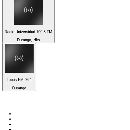
Radio Universidad 100.5 FM
Durango, Hits
Lobos FM 94.1
Durango
Top 100 na
radio.pl
1
.
RMF FM
2
.
VOX FM
3
.
CHILLOUT ANTENNE von ANTENNE BAYERN
4
.
Trendy Radio