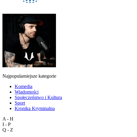
Najpopularniejsze kategorie
Komedia
Wiadomości
Społeczeństwo i Kultura
Sport
Kronika Kryminalna
A - H
I - P
Q - Z