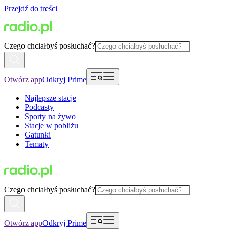
Przejdź do treści
Czego chciałbyś posłuchać?
Otwórz app
Odkryj Prime
Najlepsze stacje
Podcasty
Sporty na żywo
Stacje w pobliżu
Gatunki
Tematy
Czego chciałbyś posłuchać?
Otwórz app
Odkryj Prime