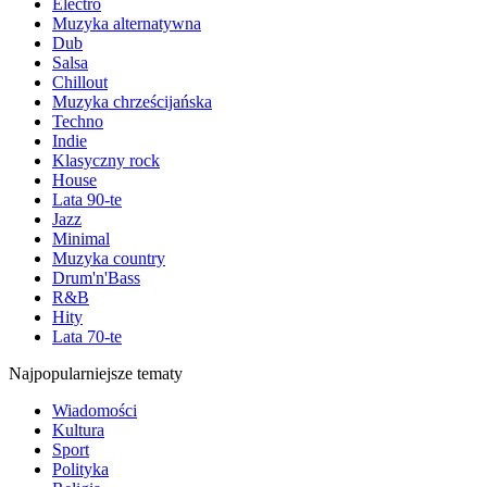
Electro
Muzyka alternatywna
Dub
Salsa
Chillout
Muzyka chrześcijańska
Techno
Indie
Klasyczny rock
House
Lata 90-te
Jazz
Minimal
Muzyka country
Drum'n'Bass
R&B
Hity
Lata 70-te
Najpopularniejsze tematy
Wiadomości
Kultura
Sport
Polityka