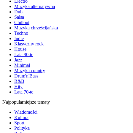
Electro
Muzyka alternatywna
Dub
Salsa
Chillout
Muzyka chrześcijańska
Techno
Indie
Klasyczny rock
House
Lata 90-te
Jazz
Minimal
Muzyka country
Drum'n'Bass
R&B
Hity
Lata 70-te
Najpopularniejsze tematy
Wiadomości
Kultura
Sport
Polityka