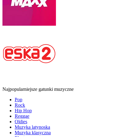
Najpopularniejsze gatunki muzyczne
Pop
Rock
Hip Hop
Reggae
Oldies
Muzyka latynoska
Muzyka klasyczna