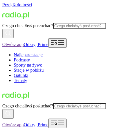
Przejdź do treści
Czego chciałbyś posłuchać?
Otwórz app
Odkryj Prime
Najlepsze stacje
Podcasty
Sporty na żywo
Stacje w pobliżu
Gatunki
Tematy
Czego chciałbyś posłuchać?
Otwórz app
Odkryj Prime