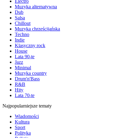
Electro
Muzyka alternatywna
Dub
Salsa
Chillout
Muzyka chrześcijańska
Techno
Indie
Klasyczny rock
House
Lata 90-te
Jazz
Minimal
Muzyka country
Drum'n'Bass
R&B
Hity
Lata 70-te
Najpopularniejsze tematy
Wiadomości
Kultura
Sport
Polityka