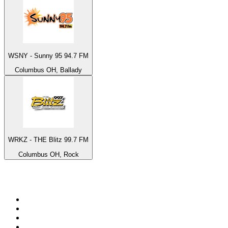
WSNY - Sunny 95 94.7 FM
Columbus OH, Ballady
WRKZ - THE Blitz 99.7 FM
Columbus OH, Rock
Top 100 na
radio.pl
1
.
RMF FM
2
.
CHILLOUT ANTENNE von ANTENNE BAYERN
3
.
VOX FM
4
.
Trendy Radio