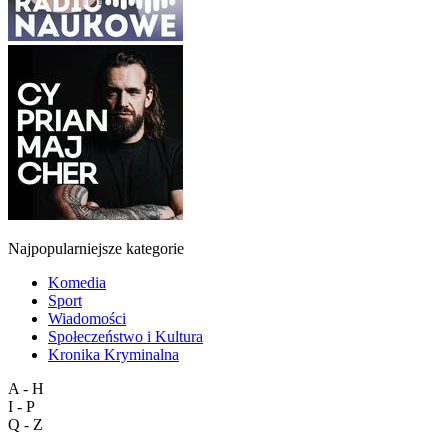
Najpopularniejsze kategorie
Komedia
Sport
Wiadomości
Społeczeństwo i Kultura
Kronika Kryminalna
A - H
I - P
Q - Z