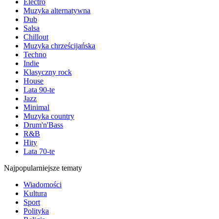
Electro
Muzyka alternatywna
Dub
Salsa
Chillout
Muzyka chrześcijańska
Techno
Indie
Klasyczny rock
House
Lata 90-te
Jazz
Minimal
Muzyka country
Drum'n'Bass
R&B
Hity
Lata 70-te
Najpopularniejsze tematy
Wiadomości
Kultura
Sport
Polityka