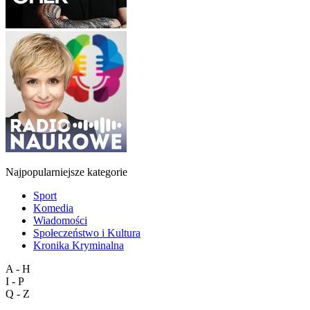
Najpopularniejsze kategorie
Sport
Komedia
Wiadomości
Społeczeństwo i Kultura
Kronika Kryminalna
A - H
I - P
Q - Z