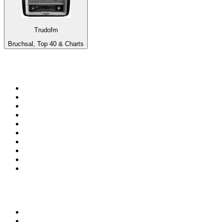
Trudofm
Bruchsal, Top 40 & Charts
Top 100 na
radio.pl
1
.
RMF FM
2
.
CHILLOUT ANTENNE von ANTENNE BAYERN
3
.
VOX FM
4
.
Radio ZET
5
.
TOK FM
6
.
Trendy Radio
7
.
Radio FEST
8
.
Złote Przeboje
9
.
RMF MAXX
10
.
Eska
100 najlepszych podcastów w
Polsce
1
.
Raport o stanie świata Dariusza Rosiaka
2
.
Piąte: Nie zabijaj