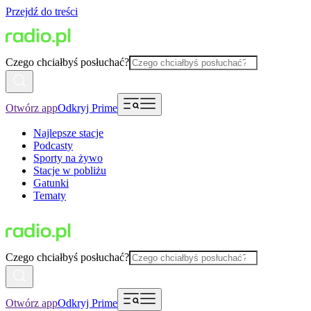
Przejdź do treści
Czego chciałbyś posłuchać?
Otwórz app
Odkryj Prime
Najlepsze stacje
Podcasty
Sporty na żywo
Stacje w pobliżu
Gatunki
Tematy
Czego chciałbyś posłuchać?
Otwórz app
Odkryj Prime