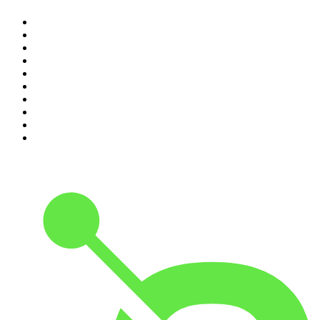
1
.
Raport o stanie świata Dariusza Rosiaka
2
.
Piąte: Nie zabijaj
3
.
Kryminatorium
4
.
Olga Herring True Crime
5
.
Futura Podcast
6
.
Przemek Górczyk Podcast
7
.
Podcast Wojenne Historie
8
.
Podcast Historyczny
9
.
Cyprian Majcher
10
.
Radio Naukowe