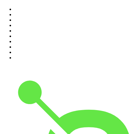
1
.
Piąte: Nie zabijaj
2
.
Kryminatorium
3
.
Raport o stanie świata Dariusza Rosiaka
4
.
Futura Podcast
5
.
Cyprian Majcher
6
.
Podcast Wojenne Historie
7
.
Olga Herring True Crime
8
.
Radio Naukowe
9
.
OSW - Ośrodek Studiów Wschodnich
10
.
Przemek Górczyk Podcast