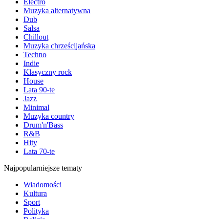
Electro
Muzyka alternatywna
Dub
Salsa
Chillout
Muzyka chrześcijańska
Techno
Indie
Klasyczny rock
House
Lata 90-te
Jazz
Minimal
Muzyka country
Drum'n'Bass
R&B
Hity
Lata 70-te
Najpopularniejsze tematy
Wiadomości
Kultura
Sport
Polityka