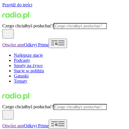
Przejdź do treści
Czego chciałbyś posłuchać?
Otwórz app
Odkryj Prime
Najlepsze stacje
Podcasty
Sporty na żywo
Stacje w pobliżu
Gatunki
Tematy
Czego chciałbyś posłuchać?
Otwórz app
Odkryj Prime