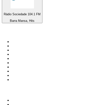
Rádio Sociedade 104.1 FM
Barra Mansa, Hits
Top 100 na
radio.pl
1
.
RMF FM
2
.
VOX FM
3
.
CHILLOUT ANTENNE von ANTENNE BAYERN
4
.
Trendy Radio
5
.
Radio ZET
6
.
TOK FM
7
.
Radio FEST
8
.
Złote Przeboje
9
.
RMF MAXX
10
.
Eska
100 najlepszych podcastów w
Polsce
1
.
Piąte: Nie zabijaj
2
.
Kryminatorium