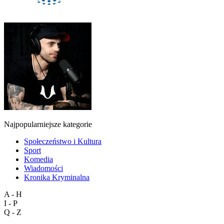
Najpopularniejsze kategorie
Społeczeństwo i Kultura
Sport
Komedia
Wiadomości
Kronika Kryminalna
A - H
I - P
Q - Z