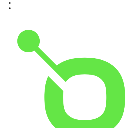
9
.
Radio Naukowe
10
.
Cyprian Majcher