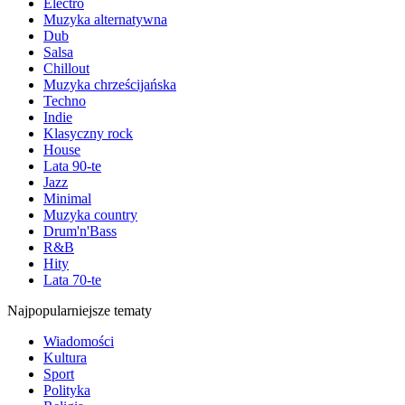
Electro
Muzyka alternatywna
Dub
Salsa
Chillout
Muzyka chrześcijańska
Techno
Indie
Klasyczny rock
House
Lata 90-te
Jazz
Minimal
Muzyka country
Drum'n'Bass
R&B
Hity
Lata 70-te
Najpopularniejsze tematy
Wiadomości
Kultura
Sport
Polityka