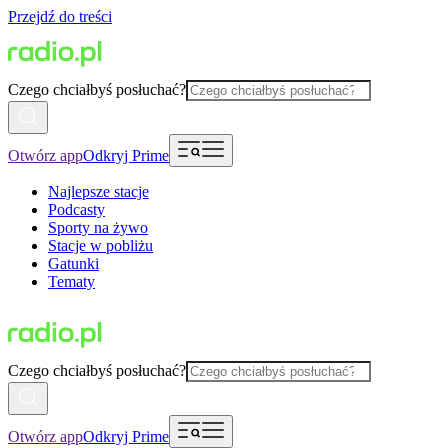
Przejdź do treści
Czego chciałbyś posłuchać?
Otwórz app
Odkryj Prime
Najlepsze stacje
Podcasty
Sporty na żywo
Stacje w pobliżu
Gatunki
Tematy
Czego chciałbyś posłuchać?
Otwórz app
Odkryj Prime