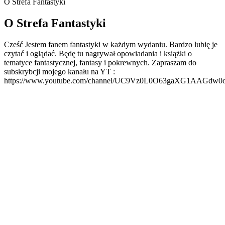
O Strefa Fantastyki
O Strefa Fantastyki
Cześć Jestem fanem fantastyki w każdym wydaniu. Bardzo lubię je
czytać i oglądać. Będę tu nagrywał opowiadania i książki o
tematyce fantastycznej, fantasy i pokrewnych. Zapraszam do
subskrybcji mojego kanału na YT :
https://www.youtube.com/channel/UC9Vz0L0O63gaXG1AAGdw0
Strona internetowa podcastu