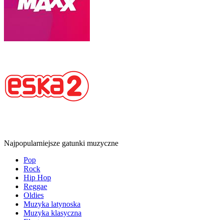
Najpopularniejsze gatunki muzyczne
Pop
Rock
Hip Hop
Reggae
Oldies
Muzyka latynoska
Muzyka klasyczna