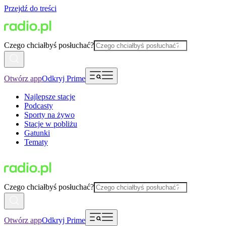
Przejdź do treści
Czego chciałbyś posłuchać?
Otwórz app
Odkryj Prime
Najlepsze stacje
Podcasty
Sporty na żywo
Stacje w pobliżu
Gatunki
Tematy
Czego chciałbyś posłuchać?
Otwórz app
Odkryj Prime