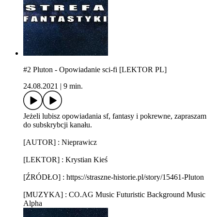
#2 Pluton - Opowiadanie sci-fi [LEKTOR PL]
24.08.2021
|
9 min.
Jeżeli lubisz opowiadania sf, fantasy i pokrewne, zapraszam
do subskrybcji kanału.
[AUTOR] : Nieprawicz
[LEKTOR] : Krystian Kieś
[ŹRÓDŁO] : https://straszne-historie.pl/story/15461-Pluton
[MUZYKA] : CO.AG Music Futuristic Background Music
Alpha