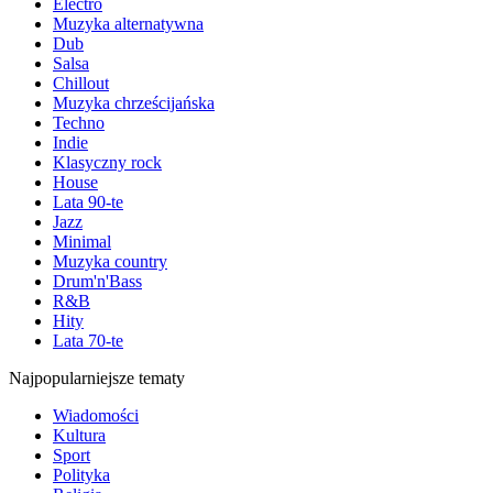
Electro
Muzyka alternatywna
Dub
Salsa
Chillout
Muzyka chrześcijańska
Techno
Indie
Klasyczny rock
House
Lata 90-te
Jazz
Minimal
Muzyka country
Drum'n'Bass
R&B
Hity
Lata 70-te
Najpopularniejsze tematy
Wiadomości
Kultura
Sport
Polityka