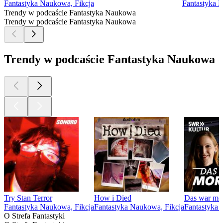
Fantastyka Naukowa, Fikcja
Fantastyka 
Trendy w podcaście Fantastyka Naukowa
Trendy w podcaście Fantastyka Naukowa
Trendy w podcaście Fantastyka Naukowa
Try Stan Terror
How i Died
Das war mo
Fantastyka Naukowa, Fikcja
Fantastyka Naukowa, Fikcja
Fantastyka 
O Strefa Fantastyki