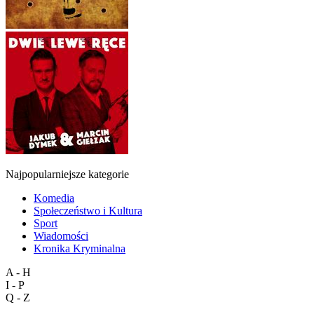
Najpopularniejsze kategorie
Komedia
Społeczeństwo i Kultura
Sport
Wiadomości
Kronika Kryminalna
A - H
I - P
Q - Z