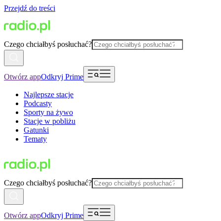
Przejdź do treści
Czego chciałbyś posłuchać?
Otwórz app
Odkryj Prime
Najlepsze stacje
Podcasty
Sporty na żywo
Stacje w pobliżu
Gatunki
Tematy
Czego chciałbyś posłuchać?
Otwórz app
Odkryj Prime