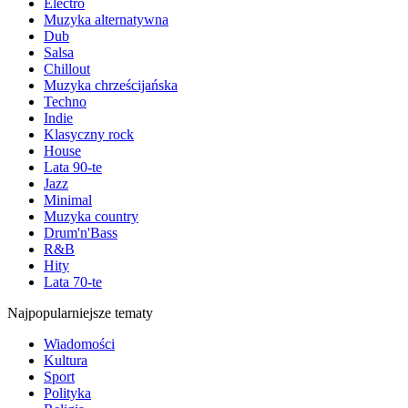
Electro
Muzyka alternatywna
Dub
Salsa
Chillout
Muzyka chrześcijańska
Techno
Indie
Klasyczny rock
House
Lata 90-te
Jazz
Minimal
Muzyka country
Drum'n'Bass
R&B
Hity
Lata 70-te
Najpopularniejsze tematy
Wiadomości
Kultura
Sport
Polityka