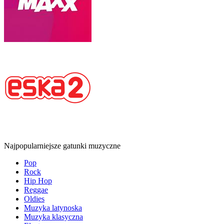
Najpopularniejsze gatunki muzyczne
Pop
Rock
Hip Hop
Reggae
Oldies
Muzyka latynoska
Muzyka klasyczna