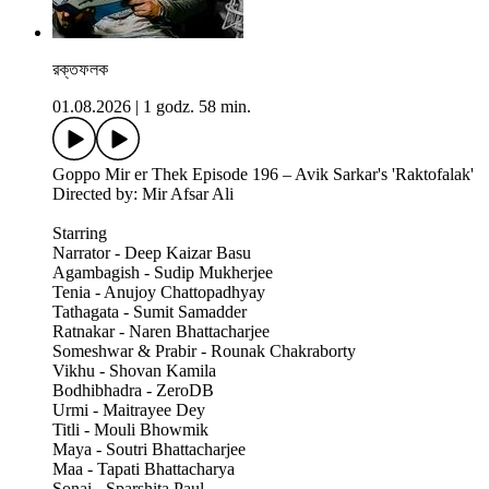
রক্তফলক
01.08.2026
|
1 godz. 58 min.
Goppo Mir er Thek Episode 196 – Avik Sarkar's 'Raktofalak'
Directed by: Mir Afsar Ali
Starring
Narrator - Deep Kaizar Basu
Agambagish - Sudip Mukherjee
Tenia - Anujoy Chattopadhyay
Tathagata - Sumit Samadder
Ratnakar - Naren Bhattacharjee
Someshwar & Prabir - Rounak Chakraborty
Vikhu - Shovan Kamila
Bodhibhadra - ZeroDB
Urmi - Maitrayee Dey
Titli - Mouli Bhowmik
Maya - Soutri Bhattacharjee
Maa - Tapati Bhattacharya
Sonai - Sparshita Paul