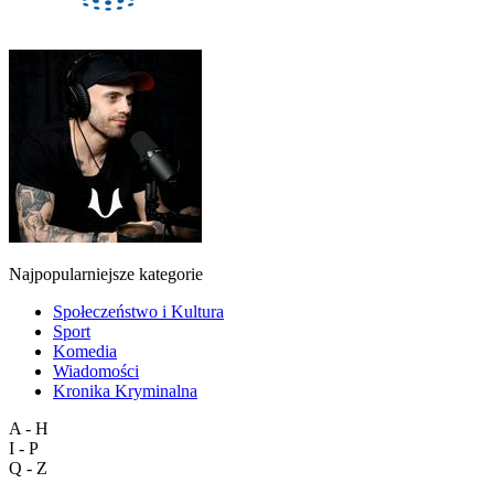
Najpopularniejsze kategorie
Społeczeństwo i Kultura
Sport
Komedia
Wiadomości
Kronika Kryminalna
A - H
I - P
Q - Z