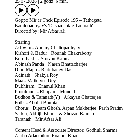
25.07.2026
|
2 godz. 6 min.
Goppo Mir er Thek Episode 195 – Tathagata
Bandopadhyay's 'Dashachakre Taranath'
Directed by: Mir Afsar Ali
Starring
Ashwini - Anujoy Chattopadhyay
Kishori & Badur - Rounak Chakraborty
Buro Pakhi - Shovan Kamila
Abinash Panda - Naren Bhattacharjee
Dinu Majhi - Buddhadev Das
Adinath - Shakya Roy
Maa - Maitrayee Dey
Dukhiram - Enamul Khan
Phoolmoni - Rituparna Mondal
Budhon & Taranath(Y) - Aikayan Chatterjee
Fotik - Abhijit Bhunia
Chorus - Dipam Ghosh, Arpan Mukherjee, Parth Pratim
Sarkar, Abhijit Bhunia & Shovan Kamila
Taranath - Mir Afsar Ali
Content Head & Associate Director: Godhuli Sharma
Audio Adaptation: Enamul Khan