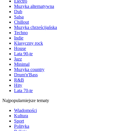
Electro
Muzyka alternatywna
Dub
Salsa
Chillout
Muzyka chrześcijańska
Techno
Indie
Klasyczny rock
House
Lata 90-te
Jazz
Minimal
Muzyka country
Drum'n'Bass
R&B
Hity
Lata 70-te
Najpopularniejsze tematy
Wiadomości
Kultura
Sport
Polityka