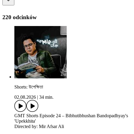
220 odcinków
Shorts: উপেক্ষিতা
02.08.2026
|
34 min.
GMT Shorts Episode 24 – Bibhutibhushan Bandopadhyay's
'Upekkhita'
Directed by: Mir Afsar Ali