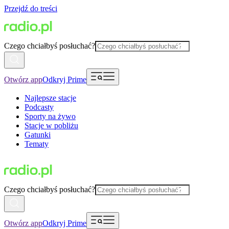
Przejdź do treści
Czego chciałbyś posłuchać?
Otwórz app
Odkryj Prime
Najlepsze stacje
Podcasty
Sporty na żywo
Stacje w pobliżu
Gatunki
Tematy
Czego chciałbyś posłuchać?
Otwórz app
Odkryj Prime