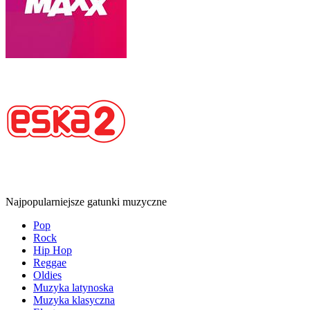
Najpopularniejsze gatunki muzyczne
Pop
Rock
Hip Hop
Reggae
Oldies
Muzyka latynoska
Muzyka klasyczna