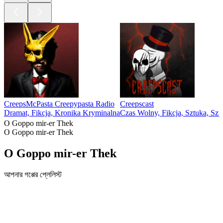
CreepsMcPasta Creepypasta Radio
Creepscast
Dramat, Fikcja, Kronika Kryminalna
Czas Wolny, Fikcja, Sztuka, Szt
O Goppo mir-er Thek
O Goppo mir-er Thek
O Goppo mir-er Thek
আপনার গপ্পের প্লেলিস্ট
Strona internetowa podcastu