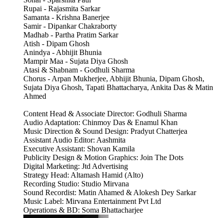
Rupai - Rajasmita Sarkar
Samanta - Krishna Banerjee
Samir - Dipankar Chakraborty
Madhab - Partha Pratim Sarkar
Atish - Dipam Ghosh
Anindya - Abhijit Bhunia
Mampir Maa - Sujata Diya Ghosh
Atasi & Shabnam - Godhuli Sharma
Chorus - Arpan Mukherjee, Abhijit Bhunia, Dipam Ghosh,
Sujata Diya Ghosh, Tapati Bhattacharya, Ankita Das & Matin
Ahmed
Content Head & Associate Director: Godhuli Sharma
Audio Adaptation: Chinmoy Das & Enamul Khan
Music Direction & Sound Design: Pradyut Chatterjea
Assistant Audio Editor: Aashmita
Executive Assistant: Shovan Kamila
Publicity Design & Motion Graphics: Join The Dots
Digital Marketing: Jtd Advertising
Strategy Head: Altamash Hamid (Alto)
Recording Studio: Studio Mirvana
Sound Recordist: Matin Ahamed & Alokesh Dey Sarkar
Music Label: Mirvana Entertainment Pvt Ltd
Operations & BD: Soma Bhattacharjee