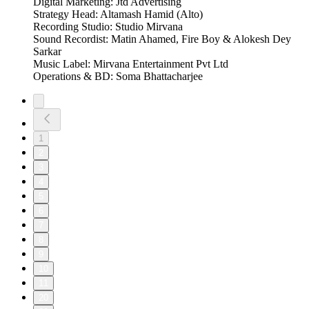
Digital Marketing: Jtd Advertising
Strategy Head: Altamash Hamid (Alto)
Recording Studio: Studio Mirvana
Sound Recordist: Matin Ahamed, Fire Boy & Alokesh Dey
Sarkar
Music Label: Mirvana Entertainment Pvt Ltd
Operations & BD: Soma Bhattacharjee
1
2
3
4
5
6
7
8
9
10
11
20