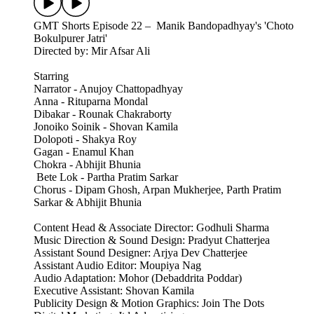
GMT Shorts Episode 22 – Manik Bandopadhyay's 'Choto
Bokulpurer Jatri'
Directed by: Mir Afsar Ali
Starring
Narrator - Anujoy Chattopadhyay
Anna - Rituparna Mondal
Dibakar - Rounak Chakraborty
Jonoiko Soinik - Shovan Kamila
Dolopoti - Shakya Roy
Gagan - Enamul Khan
Chokra - Abhijit Bhunia
Bete Lok - Partha Pratim Sarkar
Chorus - Dipam Ghosh, Arpan Mukherjee, Parth Pratim
Sarkar & Abhijit Bhunia
Content Head & Associate Director: Godhuli Sharma
Music Direction & Sound Design: Pradyut Chatterjea
Assistant Sound Designer: Arjya Dev Chatterjee
Assistant Audio Editor: Moupiya Nag
Audio Adaptation: Mohor (Debaddrita Poddar)
Executive Assistant: Shovan Kamila
Publicity Design & Motion Graphics: Join The Dots