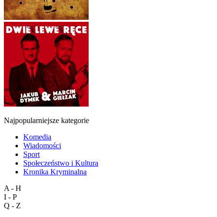
Najpopularniejsze kategorie
Komedia
Wiadomości
Sport
Społeczeństwo i Kultura
Kronika Kryminalna
A - H
I - P
Q - Z