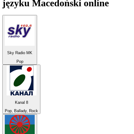
języku
Macedoński
online
Sky Radio MK
Pop
Kanal 8
Pop, Ballady, Rock