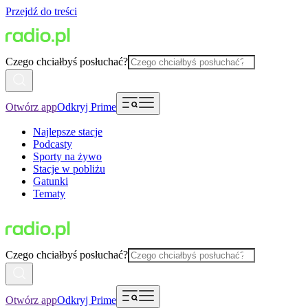
Przejdź do treści
Czego chciałbyś posłuchać?
Otwórz app
Odkryj Prime
Najlepsze stacje
Podcasty
Sporty na żywo
Stacje w pobliżu
Gatunki
Tematy
Czego chciałbyś posłuchać?
Otwórz app
Odkryj Prime