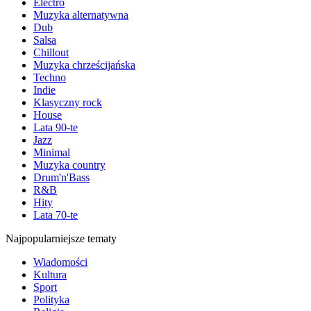
Electro
Muzyka alternatywna
Dub
Salsa
Chillout
Muzyka chrześcijańska
Techno
Indie
Klasyczny rock
House
Lata 90-te
Jazz
Minimal
Muzyka country
Drum'n'Bass
R&B
Hity
Lata 70-te
Najpopularniejsze tematy
Wiadomości
Kultura
Sport
Polityka