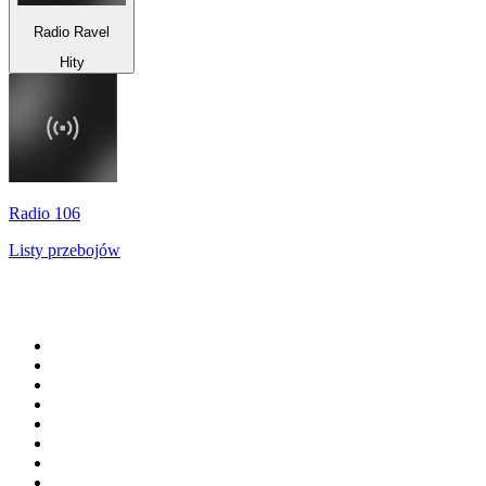
Radio Ravel
Hity
Radio 106
Listy przebojów
Top 100 na
radio.pl
1
.
RMF FM
2
.
VOX FM
3
.
Trendy Radio
4
.
CHILLOUT ANTENNE von ANTENNE BAYERN
5
.
Radio ZET
6
.
TOK FM
7
.
Radio FEST
8
.
Złote Przeboje