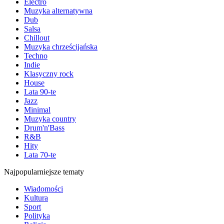
Electro
Muzyka alternatywna
Dub
Salsa
Chillout
Muzyka chrześcijańska
Techno
Indie
Klasyczny rock
House
Lata 90-te
Jazz
Minimal
Muzyka country
Drum'n'Bass
R&B
Hity
Lata 70-te
Najpopularniejsze tematy
Wiadomości
Kultura
Sport
Polityka