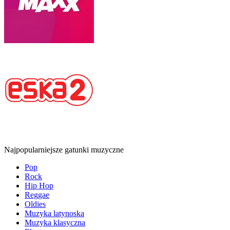
Najpopularniejsze gatunki muzyczne
Pop
Rock
Hip Hop
Reggae
Oldies
Muzyka latynoska
Muzyka klasyczna