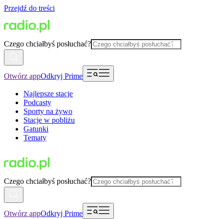
Przejdź do treści
Czego chciałbyś posłuchać?
Otwórz app
Odkryj Prime
Najlepsze stacje
Podcasty
Sporty na żywo
Stacje w pobliżu
Gatunki
Tematy
Czego chciałbyś posłuchać?
Otwórz app
Odkryj Prime