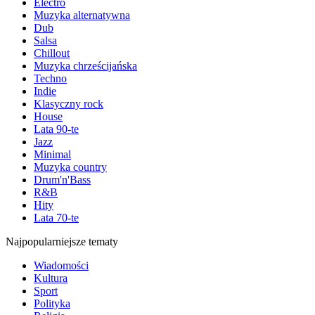
Electro
Muzyka alternatywna
Dub
Salsa
Chillout
Muzyka chrześcijańska
Techno
Indie
Klasyczny rock
House
Lata 90-te
Jazz
Minimal
Muzyka country
Drum'n'Bass
R&B
Hity
Lata 70-te
Najpopularniejsze tematy
Wiadomości
Kultura
Sport
Polityka