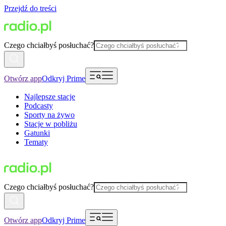
Przejdź do treści
Czego chciałbyś posłuchać?
Otwórz app
Odkryj Prime
Najlepsze stacje
Podcasty
Sporty na żywo
Stacje w pobliżu
Gatunki
Tematy
Czego chciałbyś posłuchać?
Otwórz app
Odkryj Prime