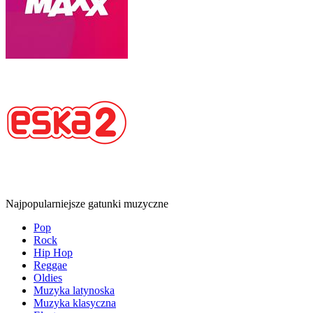
Najpopularniejsze gatunki muzyczne
Pop
Rock
Hip Hop
Reggae
Oldies
Muzyka latynoska
Muzyka klasyczna