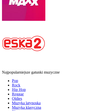
Najpopularniejsze gatunki muzyczne
Pop
Rock
Hip Hop
Reggae
Oldies
Muzyka latynoska
Muzyka klasyczna