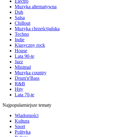
Electro
Muzyka alternatywna
Dub
Salsa
Chillout
Muzyka chrześcijańska
Techno
Indie
Klasyczny rock
House
Lata 90-te
Jazz
Minimal
Muzyka country
Drum'n'Bass
R&B
Hity
Lata 70-te
Najpopularniejsze tematy
Wiadomości
Kultura
Sport
Polityka