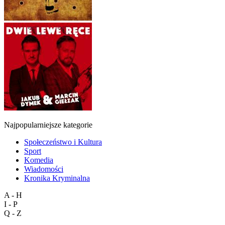
Najpopularniejsze kategorie
Społeczeństwo i Kultura
Sport
Komedia
Wiadomości
Kronika Kryminalna
A - H
I - P
Q - Z