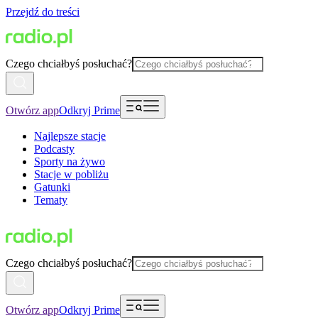
Przejdź do treści
Czego chciałbyś posłuchać?
Otwórz app
Odkryj Prime
Najlepsze stacje
Podcasty
Sporty na żywo
Stacje w pobliżu
Gatunki
Tematy
Czego chciałbyś posłuchać?
Otwórz app
Odkryj Prime