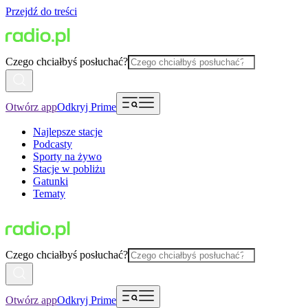
Przejdź do treści
Czego chciałbyś posłuchać?
Otwórz app
Odkryj Prime
Najlepsze stacje
Podcasty
Sporty na żywo
Stacje w pobliżu
Gatunki
Tematy
Czego chciałbyś posłuchać?
Otwórz app
Odkryj Prime