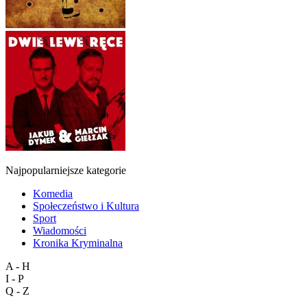
Najpopularniejsze kategorie
Komedia
Społeczeństwo i Kultura
Sport
Wiadomości
Kronika Kryminalna
A - H
I - P
Q - Z