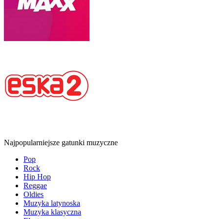
Najpopularniejsze gatunki muzyczne
Pop
Rock
Hip Hop
Reggae
Oldies
Muzyka latynoska
Muzyka klasyczna