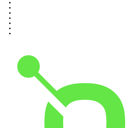
4
.
Futura Podcast
5
.
Cyprian Majcher
6
.
Olga Herring True Crime
7
.
Radio Naukowe
8
.
Przemek Górczyk Podcast
9
.
Podcast Wojenne Historie
10
.
Dwie lewe ręce