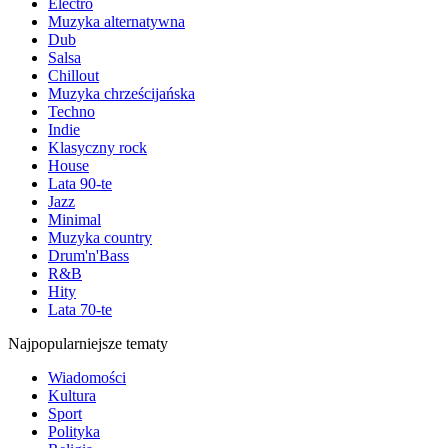
Electro
Muzyka alternatywna
Dub
Salsa
Chillout
Muzyka chrześcijańska
Techno
Indie
Klasyczny rock
House
Lata 90-te
Jazz
Minimal
Muzyka country
Drum'n'Bass
R&B
Hity
Lata 70-te
Najpopularniejsze tematy
Wiadomości
Kultura
Sport
Polityka