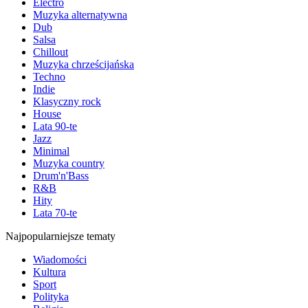
Electro
Muzyka alternatywna
Dub
Salsa
Chillout
Muzyka chrześcijańska
Techno
Indie
Klasyczny rock
House
Lata 90-te
Jazz
Minimal
Muzyka country
Drum'n'Bass
R&B
Hity
Lata 70-te
Najpopularniejsze tematy
Wiadomości
Kultura
Sport
Polityka