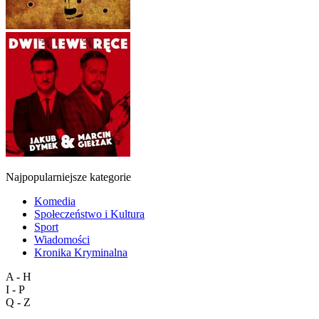
Najpopularniejsze kategorie
Komedia
Społeczeństwo i Kultura
Sport
Wiadomości
Kronika Kryminalna
A - H
I - P
Q - Z