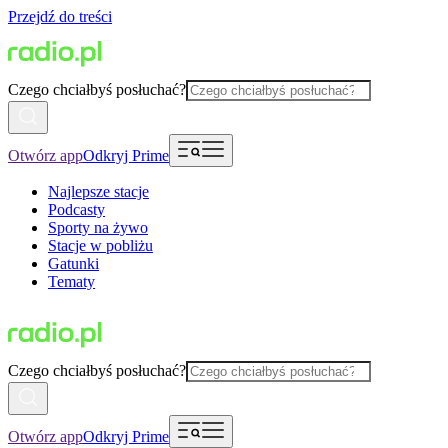
Przejdź do treści
Czego chciałbyś posłuchać?
Otwórz app
Odkryj Prime
Najlepsze stacje
Podcasty
Sporty na żywo
Stacje w pobliżu
Gatunki
Tematy
Czego chciałbyś posłuchać?
Otwórz app
Odkryj Prime