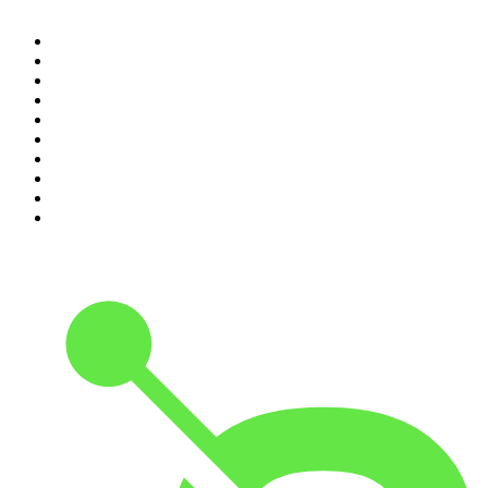
1
.
Piąte: Nie zabijaj
2
.
Kryminatorium
3
.
Raport o stanie świata Dariusza Rosiaka
4
.
Futura Podcast
5
.
Cyprian Majcher
6
.
Olga Herring True Crime
7
.
Radio Naukowe
8
.
Przemek Górczyk Podcast
9
.
Podcast Wojenne Historie
10
.
Dwie lewe ręce