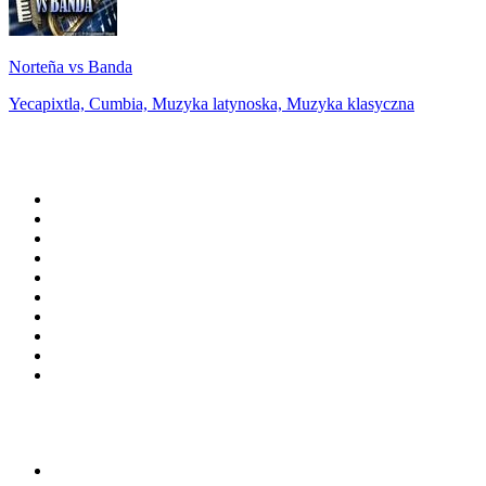
Norteña vs Banda
Yecapixtla, Cumbia, Muzyka latynoska, Muzyka klasyczna
Top 100 na
radio.pl
1
.
RMF FM
2
.
VOX FM
3
.
Trendy Radio
4
.
CHILLOUT ANTENNE von ANTENNE BAYERN
5
.
Radio ZET
6
.
TOK FM
7
.
Radio FEST
8
.
Złote Przeboje
9
.
RMF MAXX
10
.
Eska
100 najlepszych podcastów w
Polsce
1
.
Piąte: Nie zabijaj