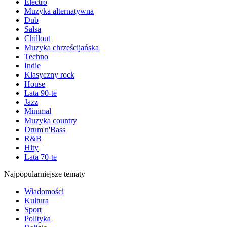
Electro
Muzyka alternatywna
Dub
Salsa
Chillout
Muzyka chrześcijańska
Techno
Indie
Klasyczny rock
House
Lata 90-te
Jazz
Minimal
Muzyka country
Drum'n'Bass
R&B
Hity
Lata 70-te
Najpopularniejsze tematy
Wiadomości
Kultura
Sport
Polityka