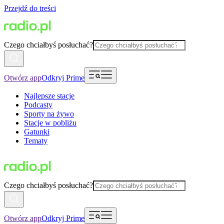
Przejdź do treści
Czego chciałbyś posłuchać?
Otwórz app
Odkryj Prime
Najlepsze stacje
Podcasty
Sporty na żywo
Stacje w pobliżu
Gatunki
Tematy
Czego chciałbyś posłuchać?
Otwórz app
Odkryj Prime