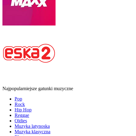
Najpopularniejsze gatunki muzyczne
Pop
Rock
Hip Hop
Reggae
Oldies
Muzyka latynoska
Muzyka klasyczna