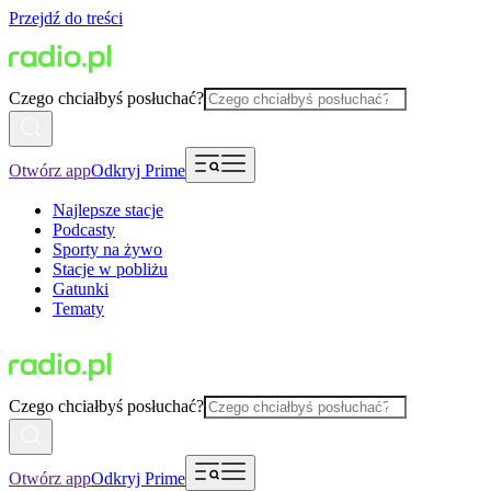
Przejdź do treści
Czego chciałbyś posłuchać?
Otwórz app
Odkryj Prime
Najlepsze stacje
Podcasty
Sporty na żywo
Stacje w pobliżu
Gatunki
Tematy
Czego chciałbyś posłuchać?
Otwórz app
Odkryj Prime