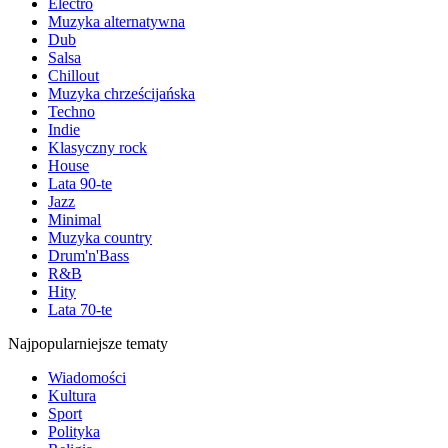
Electro
Muzyka alternatywna
Dub
Salsa
Chillout
Muzyka chrześcijańska
Techno
Indie
Klasyczny rock
House
Lata 90-te
Jazz
Minimal
Muzyka country
Drum'n'Bass
R&B
Hity
Lata 70-te
Najpopularniejsze tematy
Wiadomości
Kultura
Sport
Polityka