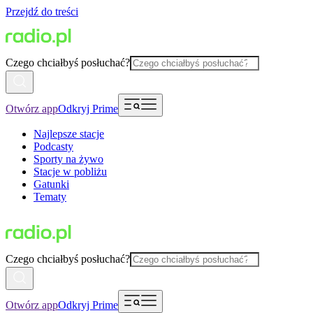
Przejdź do treści
Czego chciałbyś posłuchać?
Otwórz app
Odkryj Prime
Najlepsze stacje
Podcasty
Sporty na żywo
Stacje w pobliżu
Gatunki
Tematy
Czego chciałbyś posłuchać?
Otwórz app
Odkryj Prime