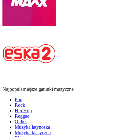
Najpopularniejsze gatunki muzyczne
Pop
Rock
Hip Hop
Reggae
Oldies
Muzyka latynoska
Muzyka klasyczna