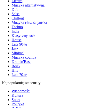
Electro
Muzyka alternatywna
Dub
Salsa
Chillout
Muzyka chrześcijańska
Techno
Indie
Klasyczny rock
House
Lata 90-te
Jazz
Minimal
Muzyka country
Drum'n'Bass
R&B
Hity
Lata 70-te
Najpopularniejsze tematy
Wiadomości
Kultura
Sport
Polityka