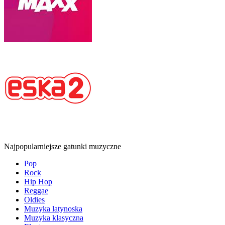
Najpopularniejsze gatunki muzyczne
Pop
Rock
Hip Hop
Reggae
Oldies
Muzyka latynoska
Muzyka klasyczna