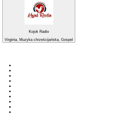
Kojok Radio
Virginia, Muzyka chrześcijańska, Gospel
Top 100 na
radio.pl
1
.
RMF FM
2
.
VOX FM
3
.
Trendy Radio
4
.
CHILLOUT ANTENNE von ANTENNE BAYERN
5
.
Radio ZET
6
.
TOK FM
7
.
Radio FEST
8
.
Złote Przeboje
9
.
RMF MAXX
10
.
Eska
100 najlepszych podcastów w
Polsce