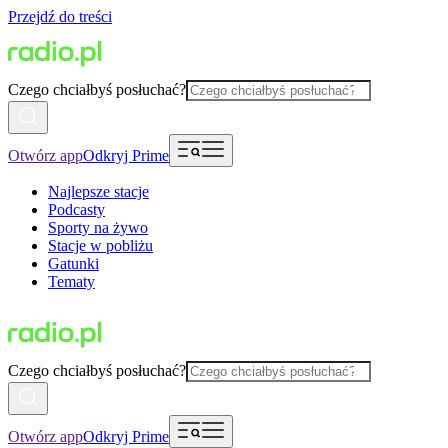
Przejdź do treści
Czego chciałbyś posłuchać?
Otwórz app
Odkryj Prime
Najlepsze stacje
Podcasty
Sporty na żywo
Stacje w pobliżu
Gatunki
Tematy
Czego chciałbyś posłuchać?
Otwórz app
Odkryj Prime