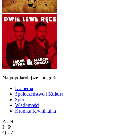
Najpopularniejsze kategorie
Komedia
Społeczeństwo i Kultura
Sport
Wiadomości
Kronika Kryminalna
A - H
I - P
Q - Z