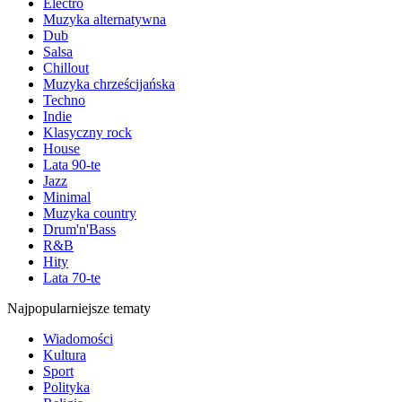
Electro
Muzyka alternatywna
Dub
Salsa
Chillout
Muzyka chrześcijańska
Techno
Indie
Klasyczny rock
House
Lata 90-te
Jazz
Minimal
Muzyka country
Drum'n'Bass
R&B
Hity
Lata 70-te
Najpopularniejsze tematy
Wiadomości
Kultura
Sport
Polityka