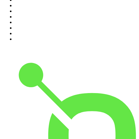
4
.
Futura Podcast
5
.
Cyprian Majcher
6
.
Podcast Wojenne Historie
7
.
Olga Herring True Crime
8
.
Radio Naukowe
9
.
OSW - Ośrodek Studiów Wschodnich
10
.
Przemek Górczyk Podcast