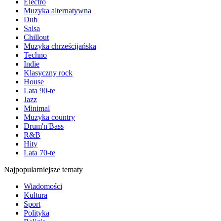
Electro
Muzyka alternatywna
Dub
Salsa
Chillout
Muzyka chrześcijańska
Techno
Indie
Klasyczny rock
House
Lata 90-te
Jazz
Minimal
Muzyka country
Drum'n'Bass
R&B
Hity
Lata 70-te
Najpopularniejsze tematy
Wiadomości
Kultura
Sport
Polityka