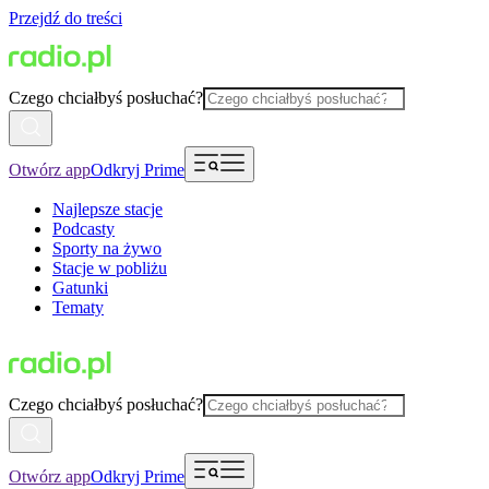
Przejdź do treści
Czego chciałbyś posłuchać?
Otwórz app
Odkryj Prime
Najlepsze stacje
Podcasty
Sporty na żywo
Stacje w pobliżu
Gatunki
Tematy
Czego chciałbyś posłuchać?
Otwórz app
Odkryj Prime