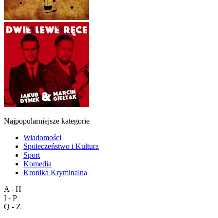
Najpopularniejsze kategorie
Wiadomości
Społeczeństwo i Kultura
Sport
Komedia
Kronika Kryminalna
A - H
I - P
Q - Z