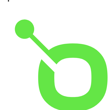
10
.
Dwie lewe ręce