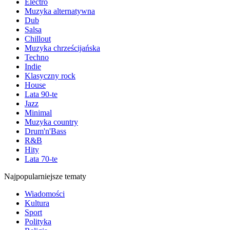
Electro
Muzyka alternatywna
Dub
Salsa
Chillout
Muzyka chrześcijańska
Techno
Indie
Klasyczny rock
House
Lata 90-te
Jazz
Minimal
Muzyka country
Drum'n'Bass
R&B
Hity
Lata 70-te
Najpopularniejsze tematy
Wiadomości
Kultura
Sport
Polityka