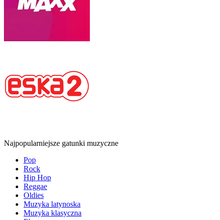
Najpopularniejsze gatunki muzyczne
Pop
Rock
Hip Hop
Reggae
Oldies
Muzyka latynoska
Muzyka klasyczna