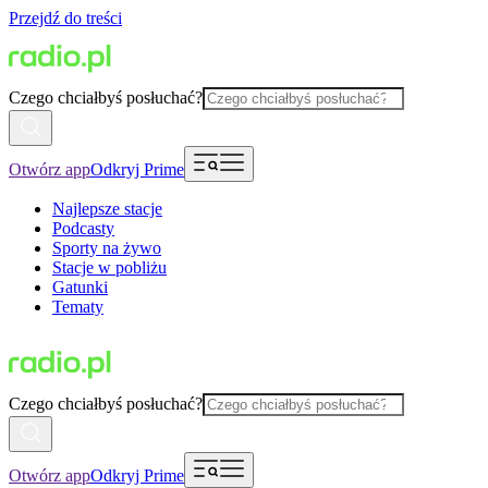
Przejdź do treści
Czego chciałbyś posłuchać?
Otwórz app
Odkryj Prime
Najlepsze stacje
Podcasty
Sporty na żywo
Stacje w pobliżu
Gatunki
Tematy
Czego chciałbyś posłuchać?
Otwórz app
Odkryj Prime