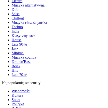
Electro
Muzyka alternatywna
Dub
Salsa
Chillout
Muzyka chrześcijańska
Techno
Indie
Klasyczny rock
House
Lata 90-te
Jazz
Minimal
Muzyka country
Drum'n'Bass
R&B
Hity
Lata 70-te
Najpopularniejsze tematy
Wiadomości
Kultura
Sport
Polityka