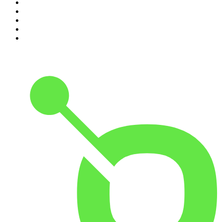
6
.
Olga Herring True Crime
7
.
Radio Naukowe
8
.
Przemek Górczyk Podcast
9
.
Podcast Wojenne Historie
10
.
Dwie lewe ręce