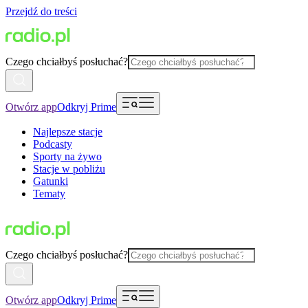
Przejdź do treści
Czego chciałbyś posłuchać?
Otwórz app
Odkryj Prime
Najlepsze stacje
Podcasty
Sporty na żywo
Stacje w pobliżu
Gatunki
Tematy
Czego chciałbyś posłuchać?
Otwórz app
Odkryj Prime