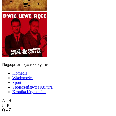
Najpopularniejsze kategorie
Komedia
Wiadomości
Sport
Społeczeństwo i Kultura
Kronika Kryminalna
A - H
I - P
Q - Z