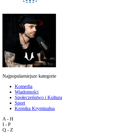
Najpopularniejsze kategorie
Komedia
Wiadomości
Społeczeństwo i Kultura
Sport
Kronika Kryminalna
A - H
I - P
Q - Z