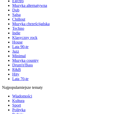
Electro
Muzyka alternatywna
Dub
Salsa
Chillout
Muzyka chrześcijańska
Techno
Indie
Klasyczny rock
House
Lata 90-te
Jazz
Minimal
Muzyka country
Drum'n'Bass
R&B
Hity
Lata 70-te
Najpopularniejsze tematy
Wiadomości
Kultura
Sport
Polityka