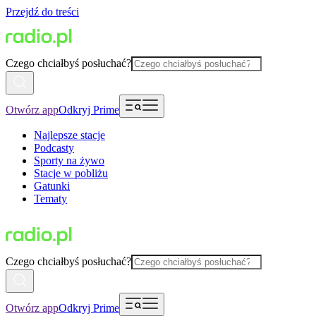
Przejdź do treści
Czego chciałbyś posłuchać?
Otwórz app
Odkryj Prime
Najlepsze stacje
Podcasty
Sporty na żywo
Stacje w pobliżu
Gatunki
Tematy
Czego chciałbyś posłuchać?
Otwórz app
Odkryj Prime