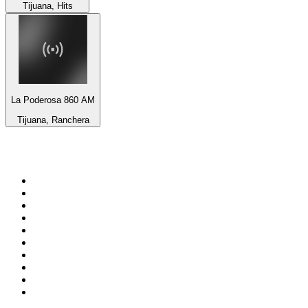
Tijuana, Hits
La Poderosa 860 AM
Tijuana, Ranchera
Top 100 na
radio.pl
1
.
RMF FM
2
.
VOX FM
3
.
CHILLOUT ANTENNE von ANTENNE BAYERN
4
.
Trendy Radio
5
.
Radio ZET
6
.
TOK FM
7
.
Radio FEST
8
.
Złote Przeboje
9
.
RMF MAXX
10
.
Eska