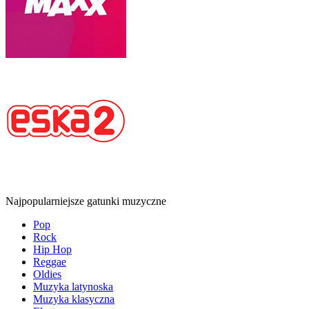
Najpopularniejsze gatunki muzyczne
Pop
Rock
Hip Hop
Reggae
Oldies
Muzyka latynoska
Muzyka klasyczna