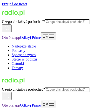
Przejdź do treści
Czego chciałbyś posłuchać?
Otwórz app
Odkryj Prime
Najlepsze stacje
Podcasty
Sporty na żywo
Stacje w pobliżu
Gatunki
Tematy
Czego chciałbyś posłuchać?
Otwórz app
Odkryj Prime