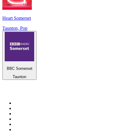
Heart Somerset
Taunton, Pop
BBC Somerset
Taunton
Top 100 na
radio.pl
1
.
RMF FM
2
.
CHILLOUT ANTENNE von ANTENNE BAYERN
3
.
VOX FM
4
.
Trendy Radio
5
.
Radio ZET
6
.
TOK FM