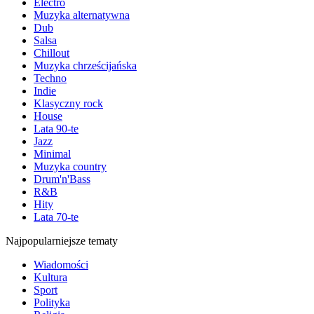
Electro
Muzyka alternatywna
Dub
Salsa
Chillout
Muzyka chrześcijańska
Techno
Indie
Klasyczny rock
House
Lata 90-te
Jazz
Minimal
Muzyka country
Drum'n'Bass
R&B
Hity
Lata 70-te
Najpopularniejsze tematy
Wiadomości
Kultura
Sport
Polityka