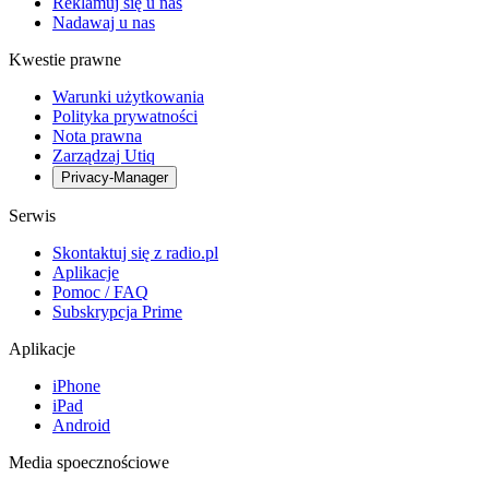
Reklamuj się u nas
Nadawaj u nas
Kwestie prawne
Warunki użytkowania
Polityka prywatności
Nota prawna
Zarządzaj Utiq
Privacy-Manager
Serwis
Skontaktuj się z radio.pl
Aplikacje
Pomoc / FAQ
Subskrypcja Prime
Aplikacje
iPhone
iPad
Android
Media spoecznościowe