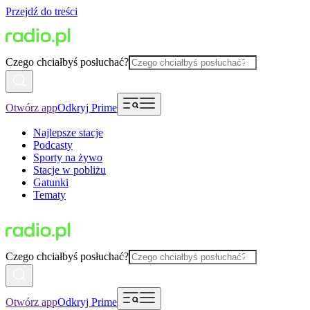
Przejdź do treści
Czego chciałbyś posłuchać?
Otwórz app
Odkryj Prime
Najlepsze stacje
Podcasty
Sporty na żywo
Stacje w pobliżu
Gatunki
Tematy
Czego chciałbyś posłuchać?
Otwórz app
Odkryj Prime