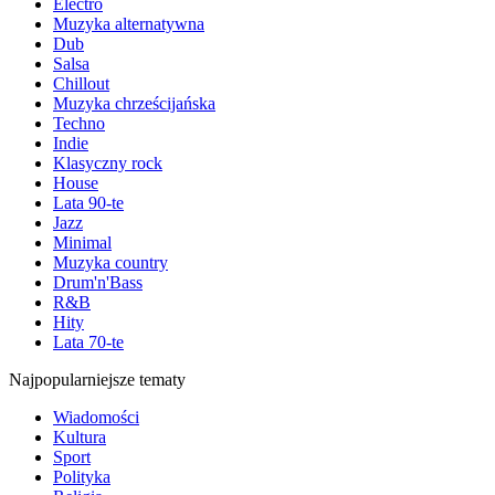
Electro
Muzyka alternatywna
Dub
Salsa
Chillout
Muzyka chrześcijańska
Techno
Indie
Klasyczny rock
House
Lata 90-te
Jazz
Minimal
Muzyka country
Drum'n'Bass
R&B
Hity
Lata 70-te
Najpopularniejsze tematy
Wiadomości
Kultura
Sport
Polityka