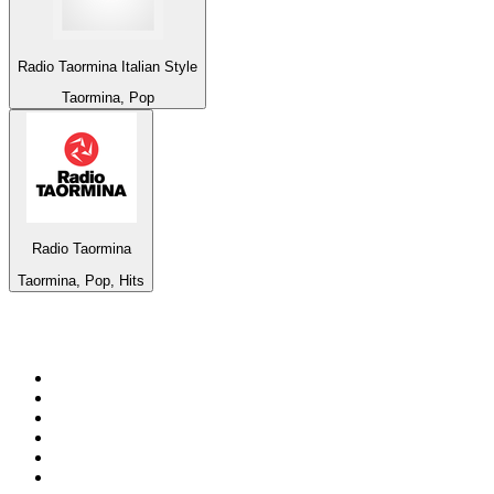
Radio Taormina Italian Style
Taormina, Pop
Radio Taormina
Taormina, Pop, Hits
Top 100 na
radio.pl
1
.
RMF FM
2
.
VOX FM
3
.
Trendy Radio
4
.
CHILLOUT ANTENNE von ANTENNE BAYERN
5
.
Radio ZET
6
.
TOK FM