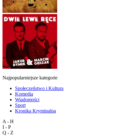
Najpopularniejsze kategorie
Społeczeństwo i Kultura
Komedia
Wiadomości
Sport
Kronika Kryminalna
A - H
I - P
Q - Z